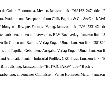
ondo de Cultura Económica, México.
[amazon link=“9681621247″ title=“B
au, Produkte und Rezepte rund um Chili, Paprika & Co. SeeDruck Ver
empfehlungen – Rezepte. Formosa Verlag.
[amazon link=“393473314X“ tit
orten anbauen, ernten und verwerten. BLV Buchverlag.
[amazon link=“3
ten für Garten und Balkon. Verlag Eugen Ulmer.
[amazon link=“381860
 Chilis und Paprika. Gebundene Ausgabe. Verlag Eugen Ulmer.
[amazon l
nd Aromatic Plants – Industrial Profiles. CRC Press.
[amazon link=“
ABI Publishing.
[amazon link=“B017GCPARW“ title=“Buch“ /]
arbeitung, allgemeines Chiliwissen. Verlag Hornauer, Martin.
[amazon