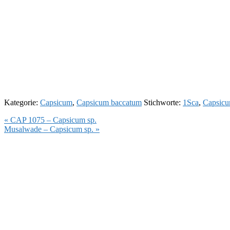
Kategorie:
Capsicum
,
Capsicum baccatum
Stichworte:
1Sca
,
Capsicu
Vorheriger
« CAP 1075 – Capsicum sp.
Beitrag:
Nächster
Musalwade – Capsicum sp. »
Beitrag: