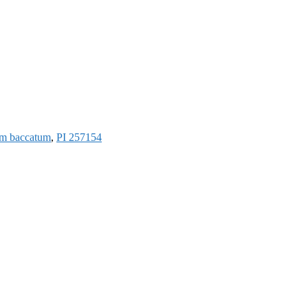
m baccatum
,
PI 257154