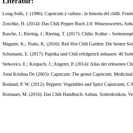
Literatur:
Long-Solís, J. (1986): Capsicum y cultura : la historia del chilli. F
Zoschke, H. (2014): Das Chili Pepper Buch 2.0: Wissenswertes, Anb
Rasche, J.; Riering, J.; Riering, T. (2017): Chilis: Kultur – Sorten
Maguire, K.; Nutto, K. (2016): Red Hot Chili Garden: Die besten S
Schumann, E. (2017): Paprika und Chili erfolgreich anbauen: 40 Sor
Stekovics, E.; Kospach, J.; Angerer, P. (2014): Atlas der erlesenen
Amit Krishna De (2003): Capsicum: The genus Capsicum. Medicinal a
Bosland, P. W. (2012): Peppers: Vegetables and Spice Capsicums. C
Hornauer, M. (2016): Das Chili Handbuch: Anbau, Sortenlexikon, Ver