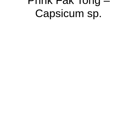
Phrik Fak Tong –
Capsicum sp.