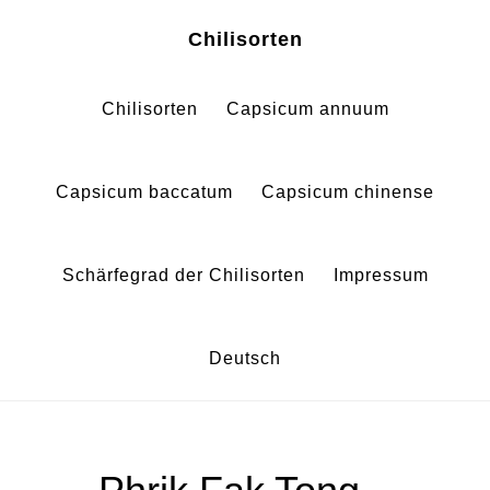
Zum
Zur
Chilisorten
Inhalt
Fußzeile
springen
springen
Chilisorten
Capsicum annuum
Capsicum baccatum
Capsicum chinense
Schärfegrad der Chilisorten
Impressum
Deutsch