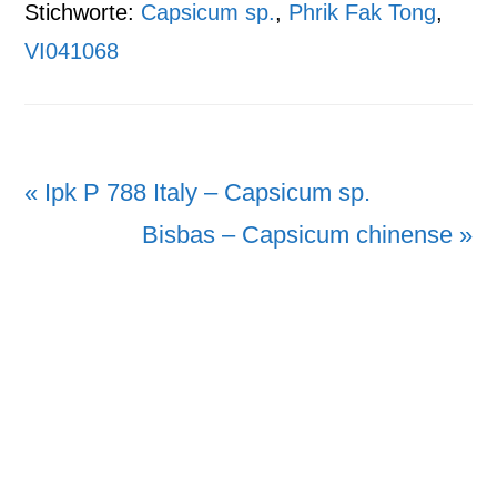
Stichworte:
Capsicum sp.
,
Phrik Fak Tong
,
VI041068
Vorheriger
« Ipk P 788 Italy – Capsicum sp.
Beitrag:
Nächster
Bisbas – Capsicum chinense »
Beitrag: