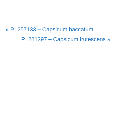
Vorheriger
« PI 257133 – Capsicum baccatum
Beitrag:
Nächster
PI 281397 – Capsicum frutescens »
Beitrag: