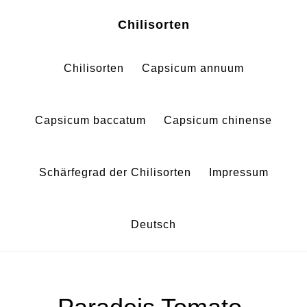
Zum
Zur
Chilisorten
Inhalt
Fußzeile
springen
springen
Chilisorten
Capsicum annuum
Capsicum baccatum
Capsicum chinense
Schärfegrad der Chilisorten
Impressum
Deutsch