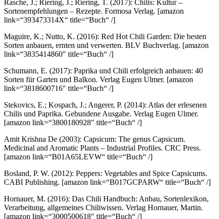
Rasche, J.; Riering, J.; Riering, T. (2017): Chilis: Kultur –
Sortenempfehlungen – Rezepte. Formosa Verlag.
[amazon
link=“393473314X“ title=“Buch“ /]
Maguire, K.; Nutto, K. (2016): Red Hot Chili Garden: Die besten
Sorten anbauen, ernten und verwerten. BLV Buchverlag.
[amazon
link=“3835414860″ title=“Buch“ /]
Schumann, E. (2017): Paprika und Chili erfolgreich anbauen: 40
Sorten für Garten und Balkon. Verlag Eugen Ulmer.
[amazon
link=“3818600716″ title=“Buch“ /]
Stekovics, E.; Kospach, J.; Angerer, P. (2014): Atlas der erlesenen
Chilis und Paprika. Gebundene Ausgabe. Verlag Eugen Ulmer.
[amazon link=“3800180928″ title=“Buch“ /]
Amit Krishna De (2003): Capsicum: The genus Capsicum.
Medicinal and Aromatic Plants – Industrial Profiles. CRC Press.
[amazon link=“B01A65LEVW“ title=“Buch“ /]
Bosland, P. W. (2012): Peppers: Vegetables and Spice Capsicums.
CABI Publishing.
[amazon link=“B017GCPARW“ title=“Buch“ /]
Hornauer, M. (2016): Das Chili Handbuch: Anbau, Sortenlexikon,
Verarbeitung, allgemeines Chiliwissen. Verlag Hornauer, Martin.
[amazon link=“3000500618″ title=“Buch“ /]