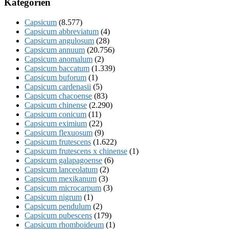
Kategorien
Capsicum
(8.577)
Capsicum abbreviatum
(4)
Capsicum angulosum
(28)
Capsicum annuum
(20.756)
Capsicum anomalum
(2)
Capsicum baccatum
(1.339)
Capsicum buforum
(1)
Capsicum cardenasii
(5)
Capsicum chacoense
(83)
Capsicum chinense
(2.290)
Capsicum conicum
(11)
Capsicum eximium
(22)
Capsicum flexuosum
(9)
Capsicum frutescens
(1.622)
Capsicum frutescens x chinense
(1)
Capsicum galapagoense
(6)
Capsicum lanceolatum
(2)
Capsicum mexikanum
(3)
Capsicum microcarpum
(3)
Capsicum nigrum
(1)
Capsicum pendulum
(2)
Capsicum pubescens
(179)
Capsicum rhomboideum
(1)