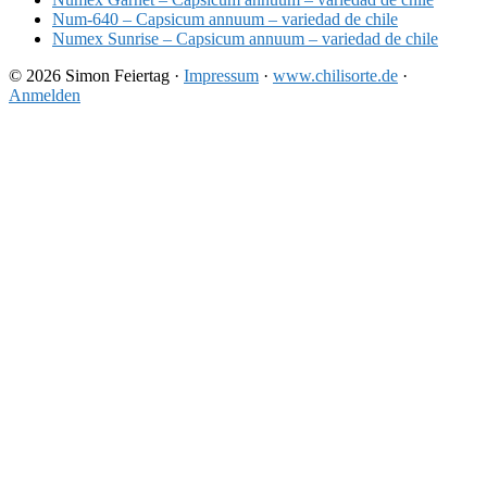
Num-640 – Capsicum annuum – variedad de chile
Numex Sunrise – Capsicum annuum – variedad de chile
© 2026 Simon Feiertag ·
Impressum
·
www.chilisorte.de
·
Anmelden