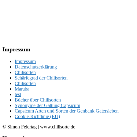
Footer
Impressum
Impressum
Datenschutzerklärung
Chilisorten
Schärfegrad der Chilisorten
Chilisorten
Maraba
test
Bücher über Chilisorten
Synonyme der Gattung Capsicum
Capsicum Arten und Sorten der Genbank Gatersleben
Cookie-Richtlinie (EU)
© Simon Feiertag | www.chilisorte.de