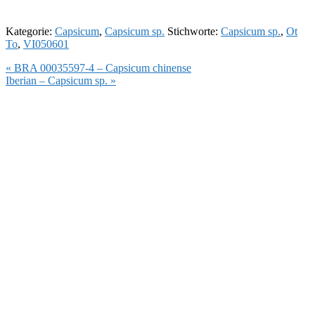
Kategorie:
Capsicum
,
Capsicum sp.
Stichworte:
Capsicum sp.
,
Ot
To
,
VI050601
Vorheriger
« BRA 00035597-4 – Capsicum chinense
Beitrag:
Nächster
Iberian – Capsicum sp. »
Beitrag: