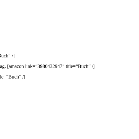
uch“ /]
lag.
[amazon link=“3980432947″ title=“Buch“ /]
le=“Buch“ /]