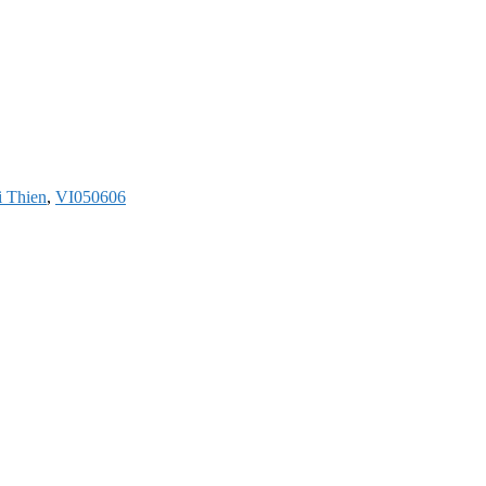
i Thien
,
VI050606