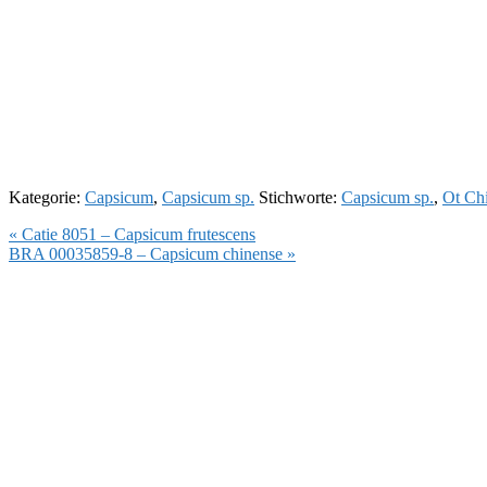
Kategorie:
Capsicum
,
Capsicum sp.
Stichworte:
Capsicum sp.
,
Ot Ch
Vorheriger
« Catie 8051 – Capsicum frutescens
Beitrag:
Nächster
BRA 00035859-8 – Capsicum chinense »
Beitrag: