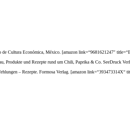
ondo de Cultura Económica, México.
[amazon link=“9681621247″ title=“B
au, Produkte und Rezepte rund um Chili, Paprika & Co. SeeDruck Ver
empfehlungen – Rezepte. Formosa Verlag.
[amazon link=“393473314X“ tit