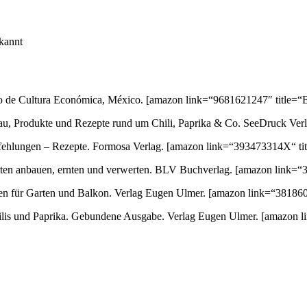
kannt
ondo de Cultura Económica, México.
[amazon link=“9681621247″ title=“B
au, Produkte und Rezepte rund um Chili, Paprika & Co. SeeDruck Ver
empfehlungen – Rezepte. Formosa Verlag.
[amazon link=“393473314X“ tit
orten anbauen, ernten und verwerten. BLV Buchverlag.
[amazon link=“3
ten für Garten und Balkon. Verlag Eugen Ulmer.
[amazon link=“381860
 Chilis und Paprika. Gebundene Ausgabe. Verlag Eugen Ulmer.
[amazon l