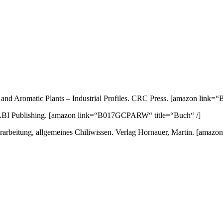
nd Aromatic Plants – Industrial Profiles. CRC Press.
[amazon link=“
ABI Publishing.
[amazon link=“B017GCPARW“ title=“Buch“ /]
arbeitung, allgemeines Chiliwissen. Verlag Hornauer, Martin.
[amazon