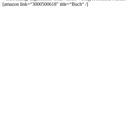
[amazon link=“3000500618″ title=“Buch“ /]