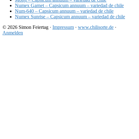
Numex Garnet – Capsicum annuum – variedad de chile
Num-640 – Capsicum annuum – variedad de chile
Numex Sunrise – Capsicum annuum – variedad de chile
© 2026 Simon Feiertag ·
Impressum
·
www.chilisorte.de
·
Anmelden