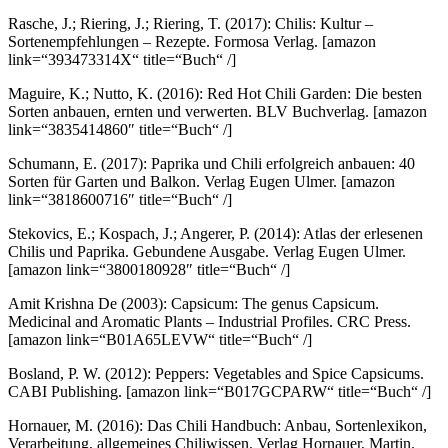
Rasche, J.; Riering, J.; Riering, T. (2017): Chilis: Kultur –
Sortenempfehlungen – Rezepte. Formosa Verlag.
[amazon
link=“393473314X“ title=“Buch“ /]
Maguire, K.; Nutto, K. (2016): Red Hot Chili Garden: Die besten
Sorten anbauen, ernten und verwerten. BLV Buchverlag.
[amazon
link=“3835414860″ title=“Buch“ /]
Schumann, E. (2017): Paprika und Chili erfolgreich anbauen: 40
Sorten für Garten und Balkon. Verlag Eugen Ulmer.
[amazon
link=“3818600716″ title=“Buch“ /]
Stekovics, E.; Kospach, J.; Angerer, P. (2014): Atlas der erlesenen
Chilis und Paprika. Gebundene Ausgabe. Verlag Eugen Ulmer.
[amazon link=“3800180928″ title=“Buch“ /]
Amit Krishna De (2003): Capsicum: The genus Capsicum.
Medicinal and Aromatic Plants – Industrial Profiles. CRC Press.
[amazon link=“B01A65LEVW“ title=“Buch“ /]
Bosland, P. W. (2012): Peppers: Vegetables and Spice Capsicums.
CABI Publishing.
[amazon link=“B017GCPARW“ title=“Buch“ /]
Hornauer, M. (2016): Das Chili Handbuch: Anbau, Sortenlexikon,
Verarbeitung, allgemeines Chiliwissen. Verlag Hornauer, Martin.