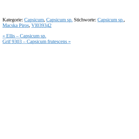
Kategorie:
Capsicum
,
Capsicum sp.
Stichworte:
Capsicum sp.
,
Macska Piros
,
VI039342
Vorheriger
« Ellis – Capsicum sp.
Beitrag:
Nächster
Grif 9303 – Capsicum frutescens »
Beitrag: