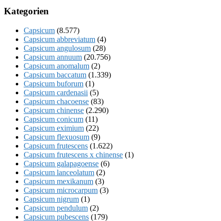
Kategorien
Capsicum
(8.577)
Capsicum abbreviatum
(4)
Capsicum angulosum
(28)
Capsicum annuum
(20.756)
Capsicum anomalum
(2)
Capsicum baccatum
(1.339)
Capsicum buforum
(1)
Capsicum cardenasii
(5)
Capsicum chacoense
(83)
Capsicum chinense
(2.290)
Capsicum conicum
(11)
Capsicum eximium
(22)
Capsicum flexuosum
(9)
Capsicum frutescens
(1.622)
Capsicum frutescens x chinense
(1)
Capsicum galapagoense
(6)
Capsicum lanceolatum
(2)
Capsicum mexikanum
(3)
Capsicum microcarpum
(3)
Capsicum nigrum
(1)
Capsicum pendulum
(2)
Capsicum pubescens
(179)