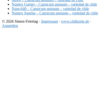
Numex Garnet – Capsicum annuum – variedad de chile
Num-640 – Capsicum annuum – variedad de chile
Numex Sunrise – Capsicum annuum – variedad de chile
© 2026 Simon Feiertag ·
Impressum
·
www.chilisorte.de
·
Anmelden