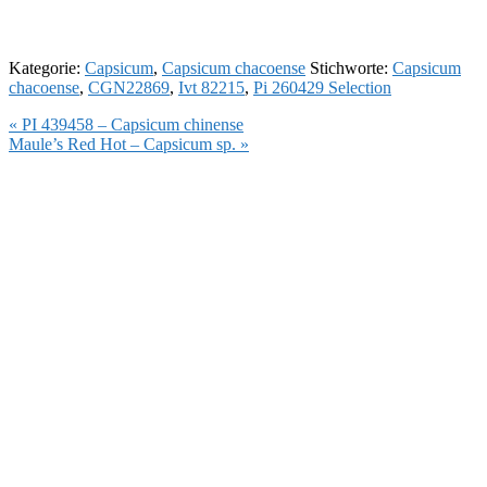
Kategorie:
Capsicum
,
Capsicum chacoense
Stichworte:
Capsicum
chacoense
,
CGN22869
,
Ivt 82215
,
Pi 260429 Selection
Vorheriger
« PI 439458 – Capsicum chinense
Beitrag:
Nächster
Maule’s Red Hot – Capsicum sp. »
Beitrag: