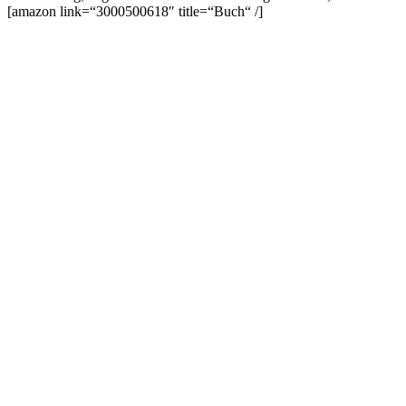
[amazon link=“3000500618″ title=“Buch“ /]