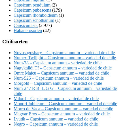
Capsicum pendulum
(2)
Capsicum pubescens
(179)
Capsicum rhomboideum
(1)
Capsicum schottianum
(1)
Capsicum sp.
(2.977)
Habanerosorten
(42)
Chilisorten
Novosogoshary – Capsicum annuum – variedad de chile
Numex Twilight – Capsicum annuum – variedad de chile
Num-78 – Capsicum annuum – variedad de chile
Nagykállói Tf – Capsicum annuum – variedad de chile
Omrc Maicu – Capsicum annuum – variedad de chile
Num-525 – Capsicum annuum – variedad de chile
Morgold – Capsicum annuum – variedad de chile
Num-247 R B -L G G – Capsicum annuum – variedad de
chile
Milord – Capsicum annuum – variedad de chile
Monori Jubileum – Capsicum annuum – variedad de chile
Morro de Vaca – Capsicum annuum – variedad de chile
Magyar Eros – Capsicum annuum – variedad de chile
Lyutik – Capsicum annuum – variedad de chile
Negro – Capsicum annuum – variedad de chile