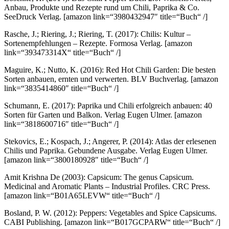
Anbau, Produkte und Rezepte rund um Chili, Paprika & Co.
SeeDruck Verlag.
[amazon link=“3980432947″ title=“Buch“ /]
Rasche, J.; Riering, J.; Riering, T. (2017): Chilis: Kultur –
Sortenempfehlungen – Rezepte. Formosa Verlag.
[amazon
link=“393473314X“ title=“Buch“ /]
Maguire, K.; Nutto, K. (2016): Red Hot Chili Garden: Die besten
Sorten anbauen, ernten und verwerten. BLV Buchverlag.
[amazon
link=“3835414860″ title=“Buch“ /]
Schumann, E. (2017): Paprika und Chili erfolgreich anbauen: 40
Sorten für Garten und Balkon. Verlag Eugen Ulmer.
[amazon
link=“3818600716″ title=“Buch“ /]
Stekovics, E.; Kospach, J.; Angerer, P. (2014): Atlas der erlesenen
Chilis und Paprika. Gebundene Ausgabe. Verlag Eugen Ulmer.
[amazon link=“3800180928″ title=“Buch“ /]
Amit Krishna De (2003): Capsicum: The genus Capsicum.
Medicinal and Aromatic Plants – Industrial Profiles. CRC Press.
[amazon link=“B01A65LEVW“ title=“Buch“ /]
Bosland, P. W. (2012): Peppers: Vegetables and Spice Capsicums.
CABI Publishing.
[amazon link=“B017GCPARW“ title=“Buch“ /]