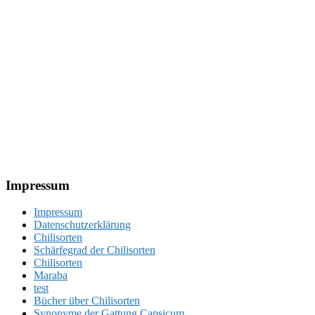
Footer
Impressum
Impressum
Datenschutzerklärung
Chilisorten
Schärfegrad der Chilisorten
Chilisorten
Maraba
test
Bücher über Chilisorten
Synonyme der Gattung Capsicum