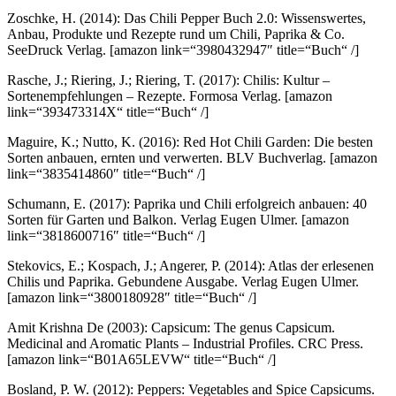
Zoschke, H. (2014): Das Chili Pepper Buch 2.0: Wissenswertes,
Anbau, Produkte und Rezepte rund um Chili, Paprika & Co.
SeeDruck Verlag.
[amazon link=“3980432947″ title=“Buch“ /]
Rasche, J.; Riering, J.; Riering, T. (2017): Chilis: Kultur –
Sortenempfehlungen – Rezepte. Formosa Verlag.
[amazon
link=“393473314X“ title=“Buch“ /]
Maguire, K.; Nutto, K. (2016): Red Hot Chili Garden: Die besten
Sorten anbauen, ernten und verwerten. BLV Buchverlag.
[amazon
link=“3835414860″ title=“Buch“ /]
Schumann, E. (2017): Paprika und Chili erfolgreich anbauen: 40
Sorten für Garten und Balkon. Verlag Eugen Ulmer.
[amazon
link=“3818600716″ title=“Buch“ /]
Stekovics, E.; Kospach, J.; Angerer, P. (2014): Atlas der erlesenen
Chilis und Paprika. Gebundene Ausgabe. Verlag Eugen Ulmer.
[amazon link=“3800180928″ title=“Buch“ /]
Amit Krishna De (2003): Capsicum: The genus Capsicum.
Medicinal and Aromatic Plants – Industrial Profiles. CRC Press.
[amazon link=“B01A65LEVW“ title=“Buch“ /]
Bosland, P. W. (2012): Peppers: Vegetables and Spice Capsicums.