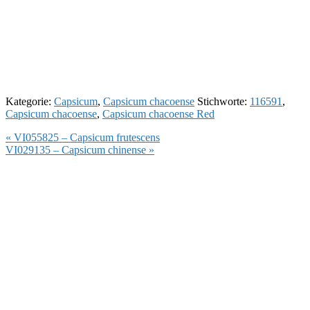
Kategorie:
Capsicum
,
Capsicum chacoense
Stichworte:
116591
,
Capsicum chacoense
,
Capsicum chacoense Red
Vorheriger
« VI055825 – Capsicum frutescens
Beitrag:
Nächster
VI029135 – Capsicum chinense »
Beitrag: