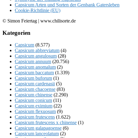
Capsicum Arten und Sorten der Genbank Gatersleben
Cookie-Richtlinie (EU)
© Simon Feiertag | www.chilisorte.de
Kategorien
Capsicum
(8.577)
Capsicum abbreviatum
(4)
Capsicum angulosum
(28)
Capsicum annuum
(20.756)
Capsicum anomalum
(2)
Capsicum baccatum
(1.339)
Capsicum buforum
(1)
Capsicum cardenasii
(5)
Capsicum chacoense
(83)
Capsicum chinense
(2.290)
Capsicum conicum
(11)
Capsicum eximium
(22)
Capsicum flexuosum
(9)
Capsicum frutescens
(1.622)
Capsicum frutescens x chinense
(1)
Capsicum galapagoense
(6)
Capsicum lanceolatum
(2)