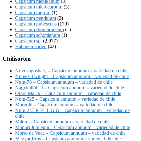
Capsicum mexikanum
(3)
Capsicum microcarpum
(3)
Capsicum nigrum
(1)
Capsicum pendulum
(2)
Capsicum pubescens
(179)
Capsicum rhomboideum
(1)
Capsicum schottianum
(1)
Capsicum sp.
(2.977)
Habanerosorten
(42)
Chilisorten
Novosogoshary – Capsicum annuum – variedad de chile
Numex Twilight – Capsicum annuum – variedad de chile
Num-78 – Capsicum annuum – variedad de chile
Nagykállói Tf – Capsicum annuum – variedad de chile
Omrc Maicu – Capsicum annuum – variedad de chile
Num-525 – Capsicum annuum – variedad de chile
Morgold – Capsicum annuum – variedad de chile
Num-247 R B -L G G – Capsicum annuum – variedad de
chile
Milord – Capsicum annuum – variedad de chile
Monori Jubileum – Capsicum annuum – variedad de chile
Morro de Vaca – Capsicum annuum – variedad de chile
Magyar Eros – Capsicum annuum – variedad de chile