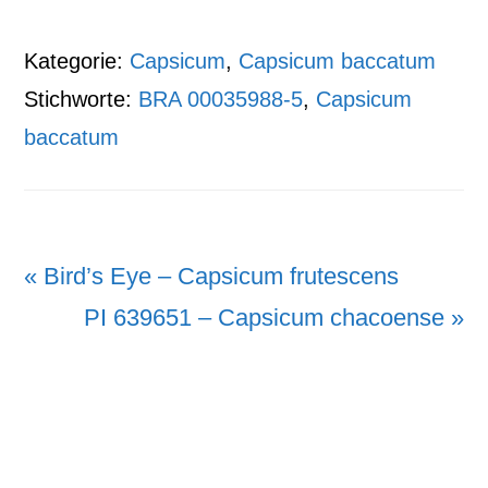
Kategorie:
Capsicum
,
Capsicum baccatum
Stichworte:
BRA 00035988-5
,
Capsicum
baccatum
Vorheriger
« Bird’s Eye – Capsicum frutescens
Beitrag:
Nächster
PI 639651 – Capsicum chacoense »
Beitrag: