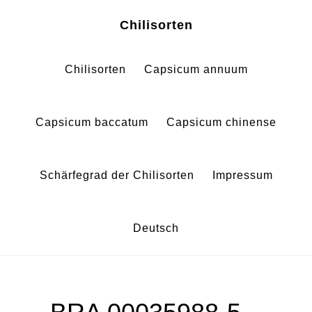
Zum
Zur
Chilisorten
Inhalt
Fußzeile
springen
springen
Chilisorten
Capsicum annuum
Capsicum baccatum
Capsicum chinense
Schärfegrad der Chilisorten
Impressum
Deutsch