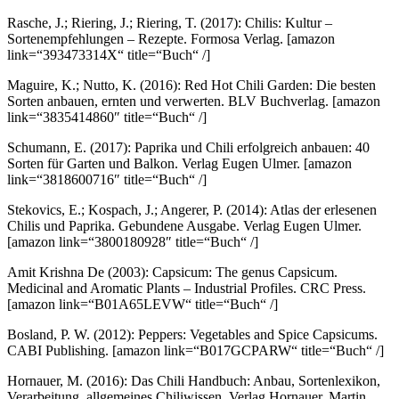
Rasche, J.; Riering, J.; Riering, T. (2017): Chilis: Kultur –
Sortenempfehlungen – Rezepte. Formosa Verlag.
[amazon
link=“393473314X“ title=“Buch“ /]
Maguire, K.; Nutto, K. (2016): Red Hot Chili Garden: Die besten
Sorten anbauen, ernten und verwerten. BLV Buchverlag.
[amazon
link=“3835414860″ title=“Buch“ /]
Schumann, E. (2017): Paprika und Chili erfolgreich anbauen: 40
Sorten für Garten und Balkon. Verlag Eugen Ulmer.
[amazon
link=“3818600716″ title=“Buch“ /]
Stekovics, E.; Kospach, J.; Angerer, P. (2014): Atlas der erlesenen
Chilis und Paprika. Gebundene Ausgabe. Verlag Eugen Ulmer.
[amazon link=“3800180928″ title=“Buch“ /]
Amit Krishna De (2003): Capsicum: The genus Capsicum.
Medicinal and Aromatic Plants – Industrial Profiles. CRC Press.
[amazon link=“B01A65LEVW“ title=“Buch“ /]
Bosland, P. W. (2012): Peppers: Vegetables and Spice Capsicums.
CABI Publishing.
[amazon link=“B017GCPARW“ title=“Buch“ /]
Hornauer, M. (2016): Das Chili Handbuch: Anbau, Sortenlexikon,
Verarbeitung, allgemeines Chiliwissen. Verlag Hornauer, Martin.