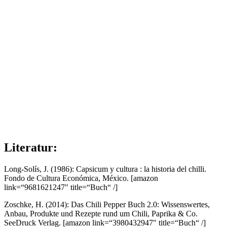
Literatur:
Long-Solís, J. (1986): Capsicum y cultura : la historia del chilli.
Fondo de Cultura Económica, México.
[amazon
link=“9681621247″ title=“Buch“ /]
Zoschke, H. (2014): Das Chili Pepper Buch 2.0: Wissenswertes,
Anbau, Produkte und Rezepte rund um Chili, Paprika & Co.
SeeDruck Verlag.
[amazon link=“3980432947″ title=“Buch“ /]