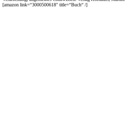
[amazon link=“3000500618″ title=“Buch“ /]