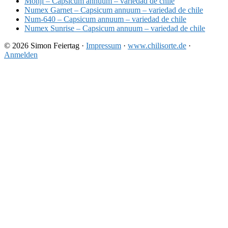
Monji – Capsicum annuum – variedad de chile
Numex Garnet – Capsicum annuum – variedad de chile
Num-640 – Capsicum annuum – variedad de chile
Numex Sunrise – Capsicum annuum – variedad de chile
© 2026 Simon Feiertag ·
Impressum
·
www.chilisorte.de
·
Anmelden