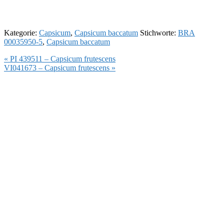
Kategorie:
Capsicum
,
Capsicum baccatum
Stichworte:
BRA
00035950-5
,
Capsicum baccatum
Vorheriger
« PI 439511 – Capsicum frutescens
Beitrag:
Nächster
VI041673 – Capsicum frutescens »
Beitrag: