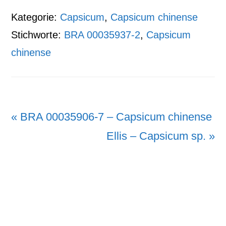
Kategorie:
Capsicum
,
Capsicum chinense
Stichworte:
BRA 00035937-2
,
Capsicum
chinense
Vorheriger
« BRA 00035906-7 – Capsicum chinense
Beitrag:
Nächster
Ellis – Capsicum sp. »
Beitrag: