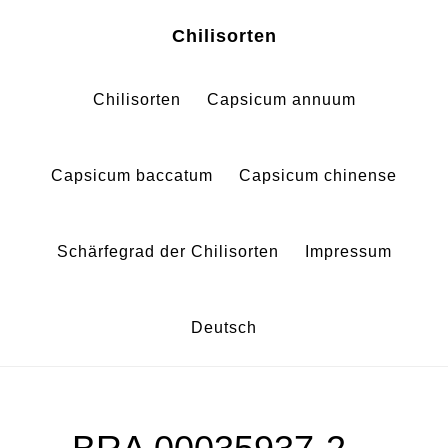
Zum
Zur
Chilisorten
Inhalt
Fußzeile
springen
springen
Chilisorten
Capsicum annuum
Capsicum baccatum
Capsicum chinense
Schärfegrad der Chilisorten
Impressum
Deutsch