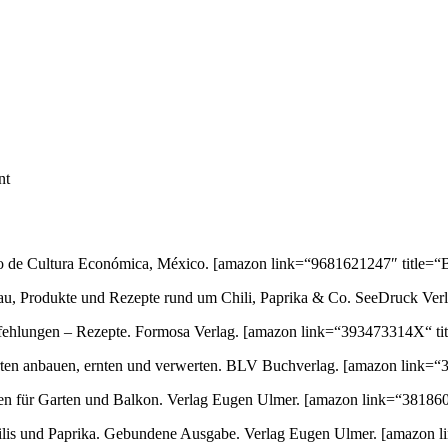
nt
ondo de Cultura Económica, México.
[amazon link=“9681621247″ title=“B
au, Produkte und Rezepte rund um Chili, Paprika & Co. SeeDruck Ver
empfehlungen – Rezepte. Formosa Verlag.
[amazon link=“393473314X“ tit
orten anbauen, ernten und verwerten. BLV Buchverlag.
[amazon link=“3
ten für Garten und Balkon. Verlag Eugen Ulmer.
[amazon link=“381860
 Chilis und Paprika. Gebundene Ausgabe. Verlag Eugen Ulmer.
[amazon l