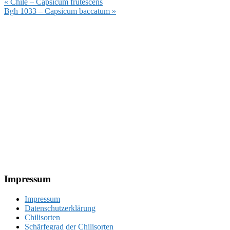
Vorheriger
« Chile – Capsicum frutescens
Beitrag:
Nächster
Bgh 1033 – Capsicum baccatum »
Beitrag:
Footer
Impressum
Impressum
Datenschutzerklärung
Chilisorten
Schärfegrad der Chilisorten