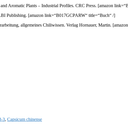
nd Aromatic Plants – Industrial Profiles. CRC Press.
[amazon link=“
ABI Publishing.
[amazon link=“B017GCPARW“ title=“Buch“ /]
arbeitung, allgemeines Chiliwissen. Verlag Hornauer, Martin.
[amazon
3-3
,
Capsicum chinense