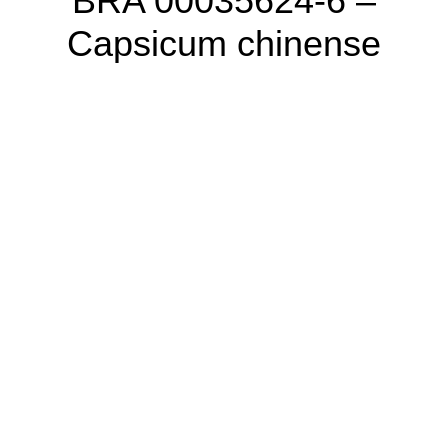
BRA 00035624-6 –
Capsicum chinense