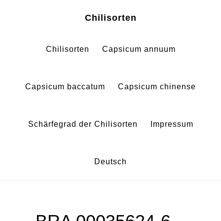
Zum
Zur
Chilisorten
Inhalt
Fußzeile
springen
springen
Chilisorten
Capsicum annuum
Capsicum baccatum
Capsicum chinense
Schärfegrad der Chilisorten
Impressum
Deutsch