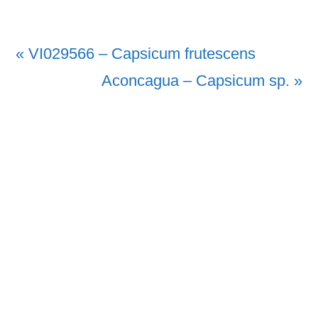
Vorheriger
« VI029566 – Capsicum frutescens
Beitrag:
Nächster
Aconcagua – Capsicum sp. »
Beitrag: