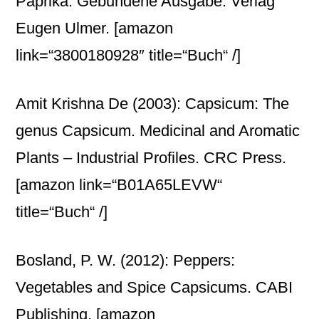
Paprika. Gebundene Ausgabe. Verlag
Eugen Ulmer.
[amazon
link=“3800180928″ title=“Buch“ /]
Amit Krishna De (2003): Capsicum: The
genus Capsicum. Medicinal and Aromatic
Plants – Industrial Profiles. CRC Press.
[amazon link=“B01A65LEVW“
title=“Buch“ /]
Bosland, P. W. (2012): Peppers:
Vegetables and Spice Capsicums. CABI
Publishing.
[amazon