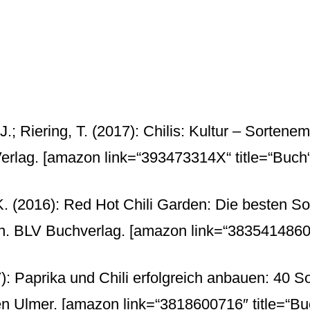
 J.; Riering, T. (2017): Chilis: Kultur – Sorten
erlag.
[amazon link=“393473314X“ title=“Buch“
 K. (2016): Red Hot Chili Garden: Die besten S
en. BLV Buchverlag.
[amazon link=“3835414860″ 
: Paprika und Chili erfolgreich anbauen: 40 So
en Ulmer.
[amazon link=“3818600716″ title=“Buc