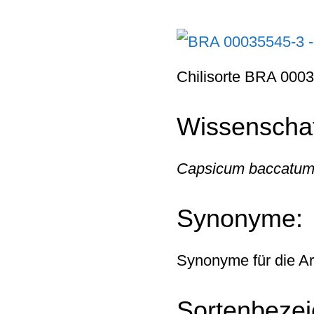
Chilisorte BRA 000
Wissenschaf
Capsicum baccatu
Synonyme:
Synonyme für die A
Sortenbezei