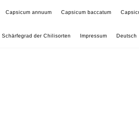
Capsicum annuum
Capsicum baccatum
Capsic
0035545-3 – Capsicum ba
Schärfegrad der Chilisorten
Impressum
Deutsch