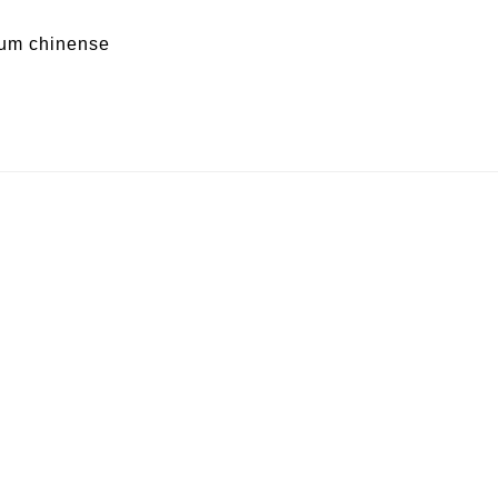
um chinense
ccatum