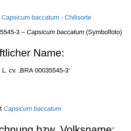
35545-3 –
Capsicum baccatum
(Symbolfoto)
tlicher Name:
m
L. cv. ‚BRA 00035545-3‘
rt
Capsicum baccatum
chnung bzw. Volksname: