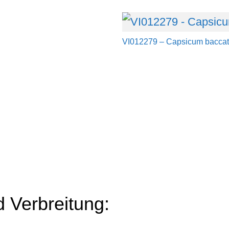
VI012279 – Capsicum bacca
d Verbreitung: