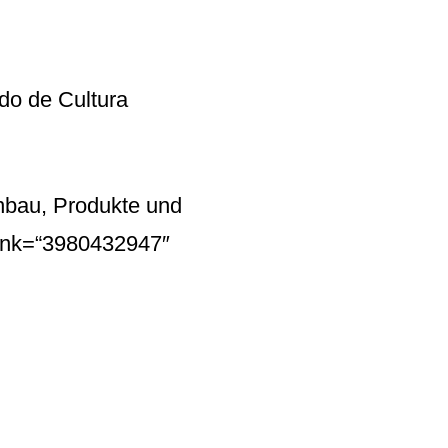
ndo de Cultura
nbau, Produkte und
ink=“3980432947″