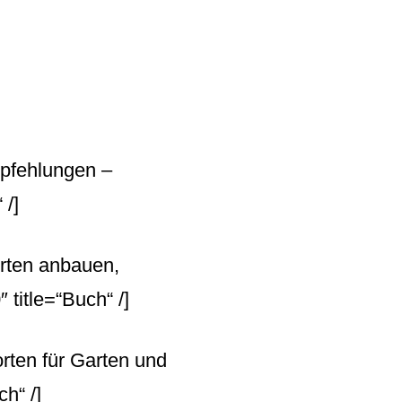
empfehlungen –
 /]
orten anbauen,
title=“Buch“ /]
rten für Garten und
h“ /]