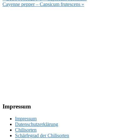
Beitrag:
Nächster
Cayenne pepper – Capsicum frutescens »
Beitrag:
Footer
Impressum
Impressum
Datenschutzerklärung
Chilisorten
Schärfegrad der Chilisorten