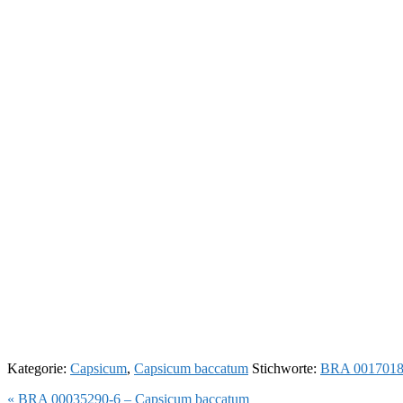
Kategorie:
Capsicum
,
Capsicum baccatum
Stichworte:
BRA 0017018
Vorheriger
« BRA 00035290-6 – Capsicum baccatum