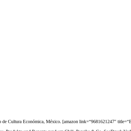
ondo de Cultura Económica, México.
[amazon link=“9681621247″ title=“B