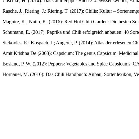
Zoschke, H. (2014): Das Chili Pepper Buch 2.0: Wissenswertes, Anb
Rasche, J.; Riering, J.; Riering, T. (2017): Chilis: Kultur – Sorten
Maguire, K.; Nutto, K. (2016): Red Hot Chili Garden: Die besten S
Schumann, E. (2017): Paprika und Chili erfolgreich anbauen: 40 Sor
Stekovics, E.; Kospach, J.; Angerer, P. (2014): Atlas der erlesenen
Amit Krishna De (2003): Capsicum: The genus Capsicum. Medicinal a
Bosland, P. W. (2012): Peppers: Vegetables and Spice Capsicums. C
Hornauer, M. (2016): Das Chili Handbuch: Anbau, Sortenlexikon, Ver