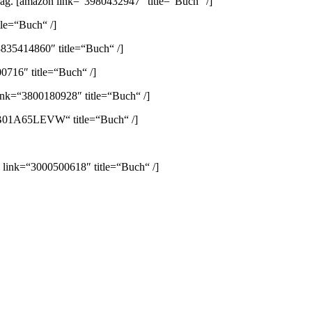
lag.
[amazon link=“3980432947″ title=“Buch“ /]
le=“Buch“ /]
835414860″ title=“Buch“ /]
0716″ title=“Buch“ /]
ink=“3800180928″ title=“Buch“ /]
B01A65LEVW“ title=“Buch“ /]
 link=“3000500618″ title=“Buch“ /]