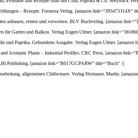
au, Produkte und Rezepte rund um Chili, Paprika & Co. SeeDruck Ver
empfehlungen – Rezepte. Formosa Verlag.
[amazon link=“393473314X“ tit
orten anbauen, ernten und verwerten. BLV Buchverlag.
[amazon link=“3
ten für Garten und Balkon. Verlag Eugen Ulmer.
[amazon link=“381860
 Chilis und Paprika. Gebundene Ausgabe. Verlag Eugen Ulmer.
[amazon l
nd Aromatic Plants – Industrial Profiles. CRC Press.
[amazon link=“
ABI Publishing.
[amazon link=“B017GCPARW“ title=“Buch“ /]
arbeitung, allgemeines Chiliwissen. Verlag Hornauer, Martin.
[amazon