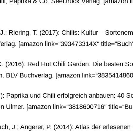
li, Paprika & Co. SeeDruck Verlag.
[amazon l
 J.; Riering, T. (2017): Chilis: Kultur – Sorten
erlag.
[amazon link=“393473314X“ title=“Buch“
 K. (2016): Red Hot Chili Garden: Die besten S
en. BLV Buchverlag.
[amazon link=“3835414860″ 
: Paprika und Chili erfolgreich anbauen: 40 So
en Ulmer.
[amazon link=“3818600716″ title=“Buc
ch, J.; Angerer, P. (2014): Atlas der erlesenen