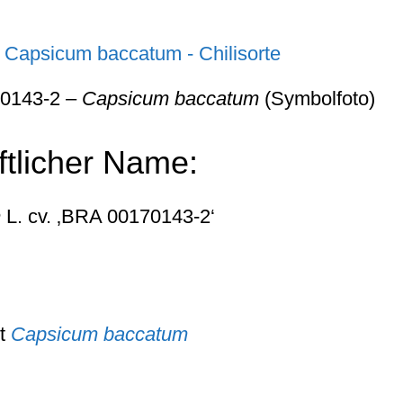
70143-2 –
Capsicum baccatum
(Symbolfoto)
tlicher Name:
m
L. cv. ‚BRA 00170143-2‘
rt
Capsicum baccatum