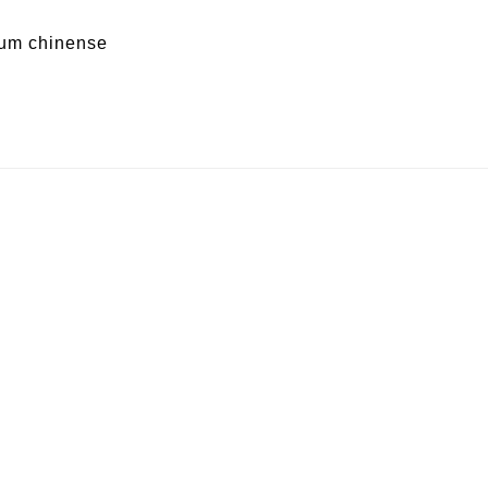
um chinense
ccatum