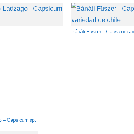
Bánáti Füszer – Capsicum an
o – Capsicum sp.