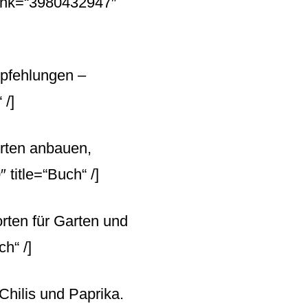
ink=“3980432947″
empfehlungen –
 /]
orten anbauen,
title=“Buch“ /]
rten für Garten und
h“ /]
 Chilis und Paprika.