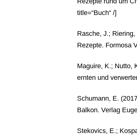
Rezepte rund um Chi
title=“Buch“ /]
Rasche, J.; Riering,
Rezepte. Formosa V
Maguire, K.; Nutto,
ernten und verwert
Schumann, E. (2017)
Balkon. Verlag Eug
Stekovics, E.; Kospa