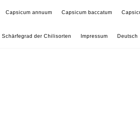
Capsicum annuum
Capsicum baccatum
Capsic
0170143-2 – Capsicum ba
Schärfegrad der Chilisorten
Impressum
Deutsch