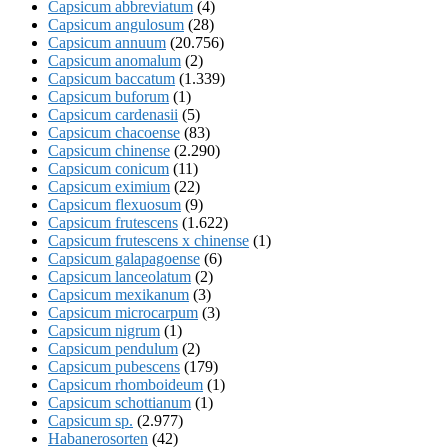
Capsicum abbreviatum
(4)
Capsicum angulosum
(28)
Capsicum annuum
(20.756)
Capsicum anomalum
(2)
Capsicum baccatum
(1.339)
Capsicum buforum
(1)
Capsicum cardenasii
(5)
Capsicum chacoense
(83)
Capsicum chinense
(2.290)
Capsicum conicum
(11)
Capsicum eximium
(22)
Capsicum flexuosum
(9)
Capsicum frutescens
(1.622)
Capsicum frutescens x chinense
(1)
Capsicum galapagoense
(6)
Capsicum lanceolatum
(2)
Capsicum mexikanum
(3)
Capsicum microcarpum
(3)
Capsicum nigrum
(1)
Capsicum pendulum
(2)
Capsicum pubescens
(179)
Capsicum rhomboideum
(1)
Capsicum schottianum
(1)
Capsicum sp.
(2.977)
Habanerosorten
(42)