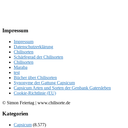
Footer
Impressum
Impressum
Datenschutzerklärung
Chilisorten
Schärfegrad der Chilisorten
Chilisorten
Maraba
test
Bücher über Chilisorten
Synonyme der Gattung Capsicum
Capsicum Arten und Sorten der Genbank Gatersleben
Cookie-Richtlinie (EU)
© Simon Feiertag | www.chilisorte.de
Kategorien
Capsicum
(8.577)