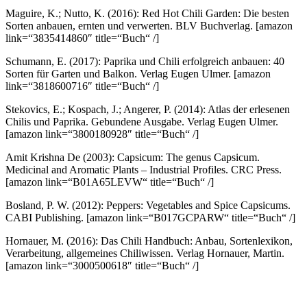
Maguire, K.; Nutto, K. (2016): Red Hot Chili Garden: Die besten
Sorten anbauen, ernten und verwerten. BLV Buchverlag.
[amazon
link=“3835414860″ title=“Buch“ /]
Schumann, E. (2017): Paprika und Chili erfolgreich anbauen: 40
Sorten für Garten und Balkon. Verlag Eugen Ulmer.
[amazon
link=“3818600716″ title=“Buch“ /]
Stekovics, E.; Kospach, J.; Angerer, P. (2014): Atlas der erlesenen
Chilis und Paprika. Gebundene Ausgabe. Verlag Eugen Ulmer.
[amazon link=“3800180928″ title=“Buch“ /]
Amit Krishna De (2003): Capsicum: The genus Capsicum.
Medicinal and Aromatic Plants – Industrial Profiles. CRC Press.
[amazon link=“B01A65LEVW“ title=“Buch“ /]
Bosland, P. W. (2012): Peppers: Vegetables and Spice Capsicums.
CABI Publishing.
[amazon link=“B017GCPARW“ title=“Buch“ /]
Hornauer, M. (2016): Das Chili Handbuch: Anbau, Sortenlexikon,
Verarbeitung, allgemeines Chiliwissen. Verlag Hornauer, Martin.
[amazon link=“3000500618″ title=“Buch“ /]