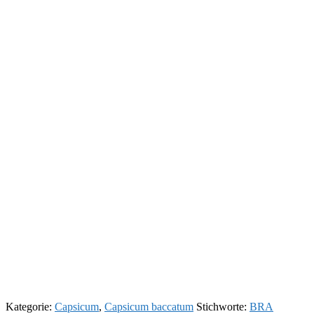
Kategorie:
Capsicum
,
Capsicum baccatum
Stichworte:
BRA