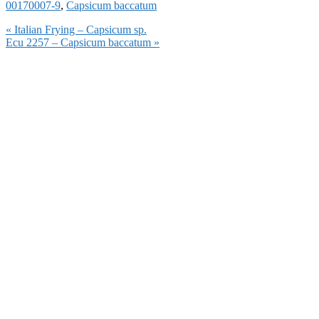
00170007-9
,
Capsicum baccatum
Vorheriger
« Italian Frying – Capsicum sp.
Beitrag:
Nächster
Ecu 2257 – Capsicum baccatum »
Beitrag: