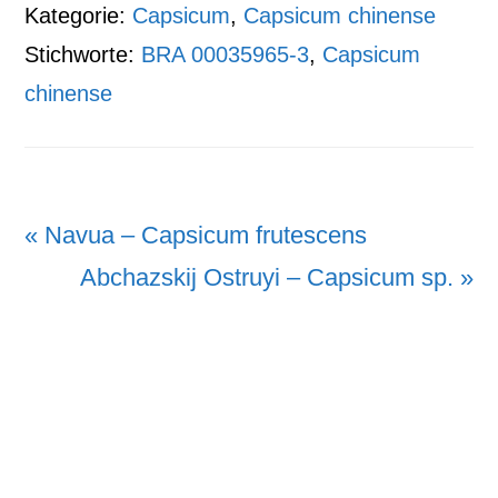
Kategorie:
Capsicum
,
Capsicum chinense
Stichworte:
BRA 00035965-3
,
Capsicum
chinense
Vorheriger
« Navua – Capsicum frutescens
Beitrag:
Nächster
Abchazskij Ostruyi – Capsicum sp. »
Beitrag: