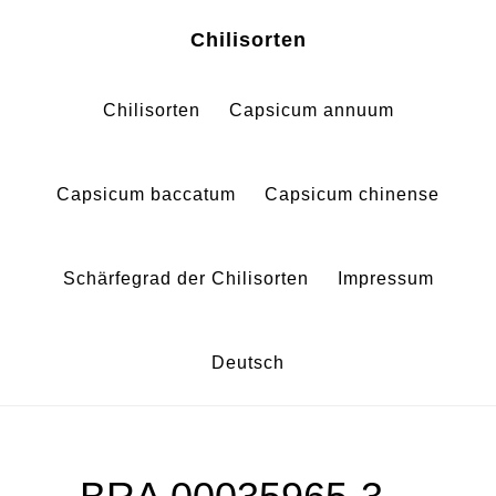
Zum
Zur
Chilisorten
Inhalt
Fußzeile
springen
springen
Chilisorten
Capsicum annuum
Capsicum baccatum
Capsicum chinense
Schärfegrad der Chilisorten
Impressum
Deutsch