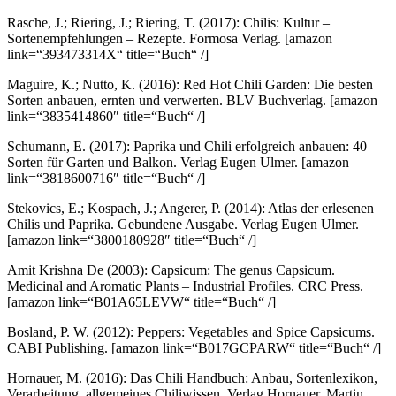
Rasche, J.; Riering, J.; Riering, T. (2017): Chilis: Kultur –
Sortenempfehlungen – Rezepte. Formosa Verlag.
[amazon
link=“393473314X“ title=“Buch“ /]
Maguire, K.; Nutto, K. (2016): Red Hot Chili Garden: Die besten
Sorten anbauen, ernten und verwerten. BLV Buchverlag.
[amazon
link=“3835414860″ title=“Buch“ /]
Schumann, E. (2017): Paprika und Chili erfolgreich anbauen: 40
Sorten für Garten und Balkon. Verlag Eugen Ulmer.
[amazon
link=“3818600716″ title=“Buch“ /]
Stekovics, E.; Kospach, J.; Angerer, P. (2014): Atlas der erlesenen
Chilis und Paprika. Gebundene Ausgabe. Verlag Eugen Ulmer.
[amazon link=“3800180928″ title=“Buch“ /]
Amit Krishna De (2003): Capsicum: The genus Capsicum.
Medicinal and Aromatic Plants – Industrial Profiles. CRC Press.
[amazon link=“B01A65LEVW“ title=“Buch“ /]
Bosland, P. W. (2012): Peppers: Vegetables and Spice Capsicums.
CABI Publishing.
[amazon link=“B017GCPARW“ title=“Buch“ /]
Hornauer, M. (2016): Das Chili Handbuch: Anbau, Sortenlexikon,
Verarbeitung, allgemeines Chiliwissen. Verlag Hornauer, Martin.