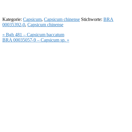
Kategorie:
Capsicum
,
Capsicum chinense
Stichworte:
BRA
00035392-0
,
Capsicum chinense
Vorheriger
« Bgh 481 – Capsicum baccatum
Beitrag:
Nächster
BRA 00035057-9 – Capsicum sp. »
Beitrag: