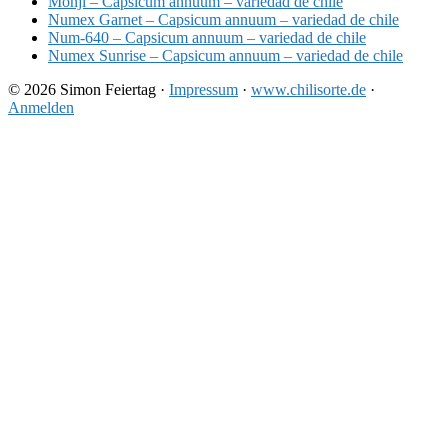
Monji – Capsicum annuum – variedad de chile
Numex Garnet – Capsicum annuum – variedad de chile
Num-640 – Capsicum annuum – variedad de chile
Numex Sunrise – Capsicum annuum – variedad de chile
© 2026 Simon Feiertag ·
Impressum
·
www.chilisorte.de
·
Anmelden