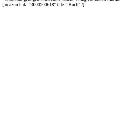
[amazon link=“3000500618″ title=“Buch“ /]