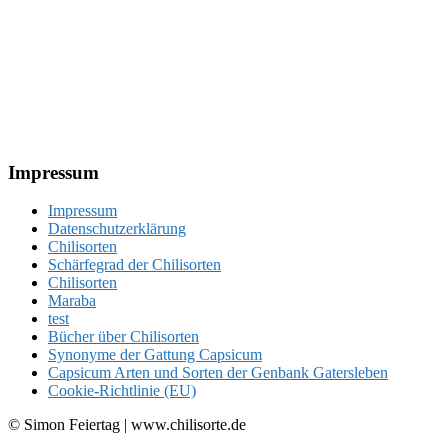
Footer
Impressum
Impressum
Datenschutzerklärung
Chilisorten
Schärfegrad der Chilisorten
Chilisorten
Maraba
test
Bücher über Chilisorten
Synonyme der Gattung Capsicum
Capsicum Arten und Sorten der Genbank Gatersleben
Cookie-Richtlinie (EU)
© Simon Feiertag | www.chilisorte.de