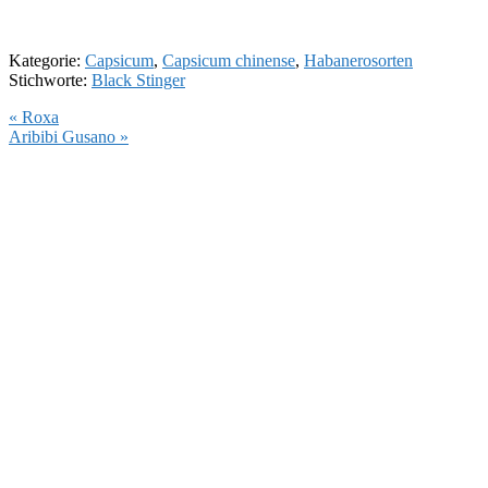
Kategorie:
Capsicum
,
Capsicum chinense
,
Habanerosorten
Stichworte:
Black Stinger
Vorheriger
« Roxa
Beitrag:
Nächster
Aribibi Gusano »
Beitrag: