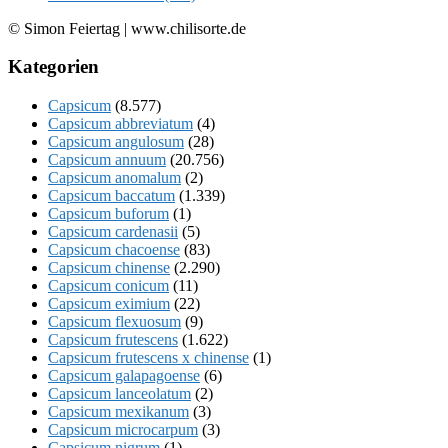
© Simon Feiertag | www.chilisorte.de
Kategorien
Capsicum
(8.577)
Capsicum abbreviatum
(4)
Capsicum angulosum
(28)
Capsicum annuum
(20.756)
Capsicum anomalum
(2)
Capsicum baccatum
(1.339)
Capsicum buforum
(1)
Capsicum cardenasii
(5)
Capsicum chacoense
(83)
Capsicum chinense
(2.290)
Capsicum conicum
(11)
Capsicum eximium
(22)
Capsicum flexuosum
(9)
Capsicum frutescens
(1.622)
Capsicum frutescens x chinense
(1)
Capsicum galapagoense
(6)
Capsicum lanceolatum
(2)
Capsicum mexikanum
(3)
Capsicum microcarpum
(3)
Capsicum nigrum
(1)