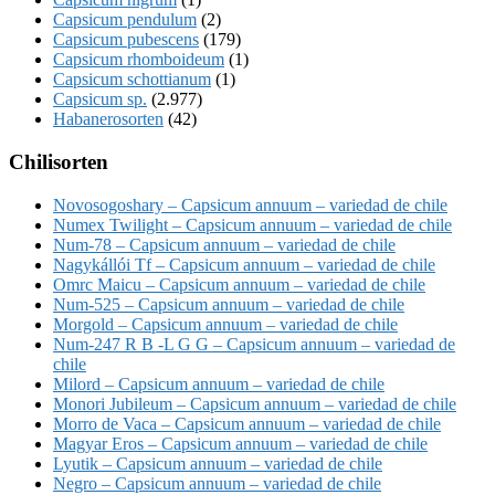
Capsicum pendulum
(2)
Capsicum pubescens
(179)
Capsicum rhomboideum
(1)
Capsicum schottianum
(1)
Capsicum sp.
(2.977)
Habanerosorten
(42)
Chilisorten
Novosogoshary – Capsicum annuum – variedad de chile
Numex Twilight – Capsicum annuum – variedad de chile
Num-78 – Capsicum annuum – variedad de chile
Nagykállói Tf – Capsicum annuum – variedad de chile
Omrc Maicu – Capsicum annuum – variedad de chile
Num-525 – Capsicum annuum – variedad de chile
Morgold – Capsicum annuum – variedad de chile
Num-247 R B -L G G – Capsicum annuum – variedad de
chile
Milord – Capsicum annuum – variedad de chile
Monori Jubileum – Capsicum annuum – variedad de chile
Morro de Vaca – Capsicum annuum – variedad de chile
Magyar Eros – Capsicum annuum – variedad de chile
Lyutik – Capsicum annuum – variedad de chile
Negro – Capsicum annuum – variedad de chile