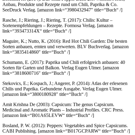
Anbau, Produkte und Rezepte rund um Chili, Paprika & Co.
SeeDruck Verlag.
[amazon link=“3980432947″ title=“Buch“ /]
Rasche, J.; Riering, J.; Riering, T. (2017): Chilis: Kultur –
Sortenempfehlungen – Rezepte. Formosa Verlag.
[amazon
link=“393473314X“ title=“Buch“ /]
Maguire, K.; Nutto, K. (2016): Red Hot Chili Garden: Die besten
Sorten anbauen, ernten und verwerten. BLV Buchverlag.
[amazon
link=“3835414860″ title=“Buch“ /]
Schumann, E. (2017): Paprika und Chili erfolgreich anbauen: 40
Sorten für Garten und Balkon. Verlag Eugen Ulmer.
[amazon
link=“3818600716″ title=“Buch“ /]
Stekovics, E.; Kospach, J.; Angerer, P. (2014): Atlas der erlesenen
Chilis und Paprika. Gebundene Ausgabe. Verlag Eugen Ulmer.
[amazon link=“3800180928″ title=“Buch“ /]
Amit Krishna De (2003): Capsicum: The genus Capsicum.
Medicinal and Aromatic Plants – Industrial Profiles. CRC Press.
[amazon link=“B01A65LEVW“ title=“Buch“ /]
Bosland, P. W. (2012): Peppers: Vegetables and Spice Capsicums.
CABI Publishing.
[amazon link=“B017GCPARW“ title=“Buch“ /]