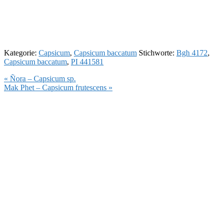
Kategorie:
Capsicum
,
Capsicum baccatum
Stichworte:
Bgh 4172
,
Capsicum baccatum
,
PI 441581
Vorheriger
« Ñora – Capsicum sp.
Beitrag:
Nächster
Mak Phet – Capsicum frutescens »
Beitrag: