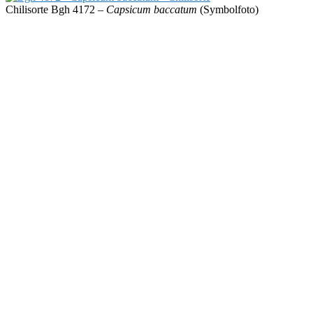
Chilisorte Bgh 4172 –
Capsicum baccatum
(Symbolfoto)