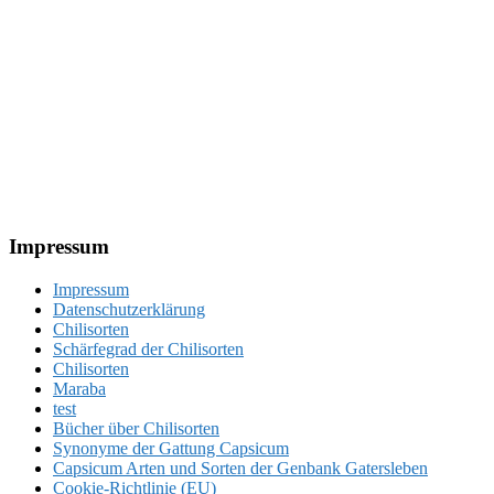
Footer
Impressum
Impressum
Datenschutzerklärung
Chilisorten
Schärfegrad der Chilisorten
Chilisorten
Maraba
test
Bücher über Chilisorten
Synonyme der Gattung Capsicum
Capsicum Arten und Sorten der Genbank Gatersleben
Cookie-Richtlinie (EU)