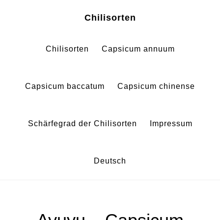
Zum
Zur
Chilisorten
Inhalt
Fußzeile
springen
springen
Chilisorten
Capsicum annuum
Capsicum baccatum
Capsicum chinense
Schärfegrad der Chilisorten
Impressum
Deutsch