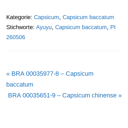
Kategorie:
Capsicum
,
Capsicum baccatum
Stichworte:
Ayuyu
,
Capsicum baccatum
,
PI
260506
Vorheriger
« BRA 00035977-8 – Capsicum
Beitrag:
baccatum
Nächster
BRA 00035651-9 – Capsicum chinense »
Beitrag: