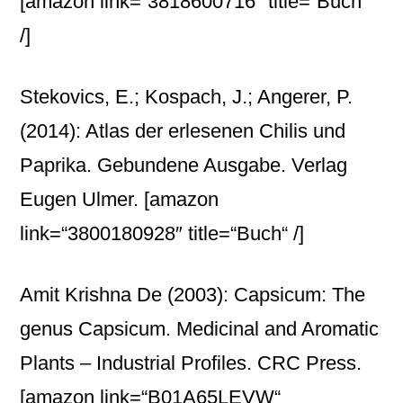
[amazon link=“3818600716″ title=“Buch“
/]
Stekovics, E.; Kospach, J.; Angerer, P.
(2014): Atlas der erlesenen Chilis und
Paprika. Gebundene Ausgabe. Verlag
Eugen Ulmer.
[amazon
link=“3800180928″ title=“Buch“ /]
Amit Krishna De (2003): Capsicum: The
genus Capsicum. Medicinal and Aromatic
Plants – Industrial Profiles. CRC Press.
[amazon link=“B01A65LEVW“