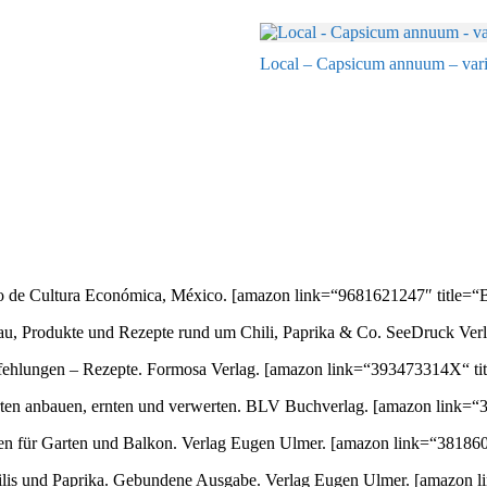
Local – Capsicum annuum – vari
ondo de Cultura Económica, México.
[amazon link=“9681621247″ title=“B
au, Produkte und Rezepte rund um Chili, Paprika & Co. SeeDruck Ver
empfehlungen – Rezepte. Formosa Verlag.
[amazon link=“393473314X“ tit
orten anbauen, ernten und verwerten. BLV Buchverlag.
[amazon link=“3
ten für Garten und Balkon. Verlag Eugen Ulmer.
[amazon link=“381860
 Chilis und Paprika. Gebundene Ausgabe. Verlag Eugen Ulmer.
[amazon l