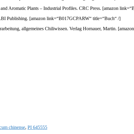
nd Aromatic Plants – Industrial Profiles. CRC Press.
[amazon link=“
ABI Publishing.
[amazon link=“B017GCPARW“ title=“Buch“ /]
arbeitung, allgemeines Chiliwissen. Verlag Hornauer, Martin.
[amazon
cum chinense
,
PI 645555