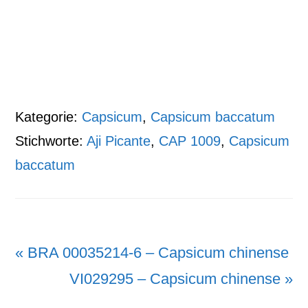
Kategorie:
Capsicum
,
Capsicum baccatum
Stichworte:
Aji Picante
,
CAP 1009
,
Capsicum
baccatum
Vorheriger
« BRA 00035214-6 – Capsicum chinense
Beitrag:
Nächster
VI029295 – Capsicum chinense »
Beitrag: