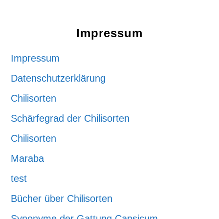
Footer
Impressum
Impressum
Datenschutzerklärung
Chilisorten
Schärfegrad der Chilisorten
Chilisorten
Maraba
test
Bücher über Chilisorten
Synonyme der Gattung Capsicum