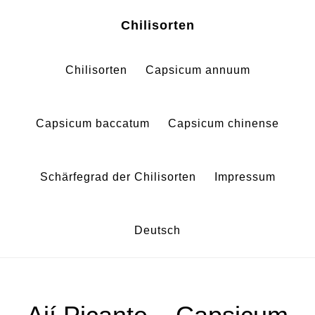
Zum
Zur
Chilisorten
Inhalt
Fußzeile
springen
springen
Chilisorten
Capsicum annuum
Capsicum baccatum
Capsicum chinense
Schärfegrad der Chilisorten
Impressum
Deutsch