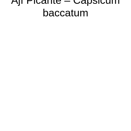
Ají Picante – Capsicum
baccatum