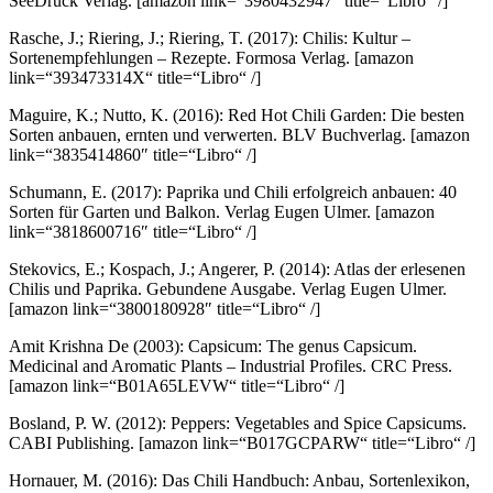
SeeDruck Verlag.
[amazon link=“3980432947″ title=“Libro“ /]
Rasche, J.; Riering, J.; Riering, T. (2017): Chilis: Kultur –
Sortenempfehlungen – Rezepte. Formosa Verlag.
[amazon
link=“393473314X“ title=“Libro“ /]
Maguire, K.; Nutto, K. (2016): Red Hot Chili Garden: Die besten
Sorten anbauen, ernten und verwerten. BLV Buchverlag.
[amazon
link=“3835414860″ title=“Libro“ /]
Schumann, E. (2017): Paprika und Chili erfolgreich anbauen: 40
Sorten für Garten und Balkon. Verlag Eugen Ulmer.
[amazon
link=“3818600716″ title=“Libro“ /]
Stekovics, E.; Kospach, J.; Angerer, P. (2014): Atlas der erlesenen
Chilis und Paprika. Gebundene Ausgabe. Verlag Eugen Ulmer.
[amazon link=“3800180928″ title=“Libro“ /]
Amit Krishna De (2003): Capsicum: The genus Capsicum.
Medicinal and Aromatic Plants – Industrial Profiles. CRC Press.
[amazon link=“B01A65LEVW“ title=“Libro“ /]
Bosland, P. W. (2012): Peppers: Vegetables and Spice Capsicums.
CABI Publishing.
[amazon link=“B017GCPARW“ title=“Libro“ /]
Hornauer, M. (2016): Das Chili Handbuch: Anbau, Sortenlexikon,