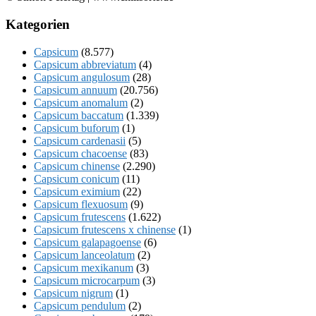
Kategorien
Capsicum
(8.577)
Capsicum abbreviatum
(4)
Capsicum angulosum
(28)
Capsicum annuum
(20.756)
Capsicum anomalum
(2)
Capsicum baccatum
(1.339)
Capsicum buforum
(1)
Capsicum cardenasii
(5)
Capsicum chacoense
(83)
Capsicum chinense
(2.290)
Capsicum conicum
(11)
Capsicum eximium
(22)
Capsicum flexuosum
(9)
Capsicum frutescens
(1.622)
Capsicum frutescens x chinense
(1)
Capsicum galapagoense
(6)
Capsicum lanceolatum
(2)
Capsicum mexikanum
(3)
Capsicum microcarpum
(3)
Capsicum nigrum
(1)
Capsicum pendulum
(2)