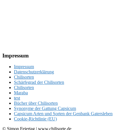
Footer
Impressum
Impressum
Datenschutzerklärung
Chilisorten
Schärfegrad der Chilisorten
Chilisorten
Maraba
test
Bücher über Chilisorten
Synonyme der Gattung Capsicum
Capsicum Arten und Sorten der Genbank Gatersleben
Cookie-Richtlinie (EU)
© Simon Feiertag | www.chilisorte.de