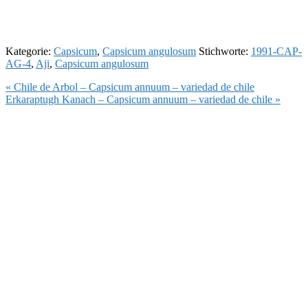
Kategorie:
Capsicum
,
Capsicum angulosum
Stichworte:
1991-CAP-
AG-4
,
Aji
,
Capsicum angulosum
Vorheriger
« Chile de Arbol – Capsicum annuum – variedad de chile
Beitrag:
Nächster
Erkaraptugh Kanach – Capsicum annuum – variedad de chile »
Beitrag: