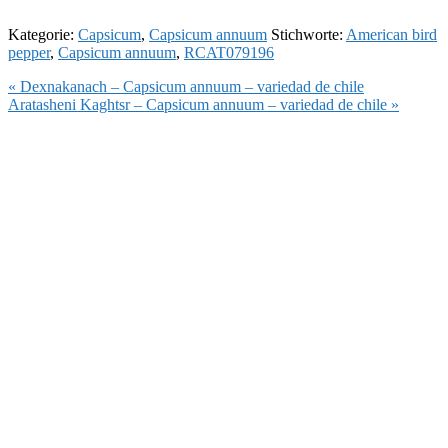
Kategorie:
Capsicum
,
Capsicum annuum
Stichworte:
American bird
pepper
,
Capsicum annuum
,
RCAT079196
Vorheriger
« Dexnakanach – Capsicum annuum – variedad de chile
Beitrag:
Nächster
Aratasheni Kaghtsr – Capsicum annuum – variedad de chile »
Beitrag: