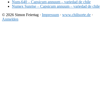
Num-640 – Capsicum annuum – variedad de chile
Numex Sunrise – Capsicum annuum – variedad de chile
© 2026 Simon Feiertag ·
Impressum
·
www.chilisorte.de
·
Anmelden