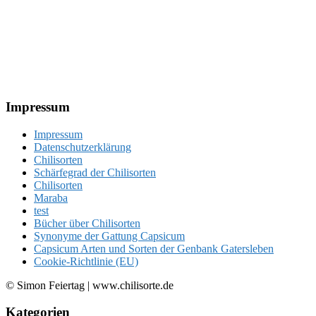
Footer
Impressum
Impressum
Datenschutzerklärung
Chilisorten
Schärfegrad der Chilisorten
Chilisorten
Maraba
test
Bücher über Chilisorten
Synonyme der Gattung Capsicum
Capsicum Arten und Sorten der Genbank Gatersleben
Cookie-Richtlinie (EU)
© Simon Feiertag | www.chilisorte.de
Kategorien