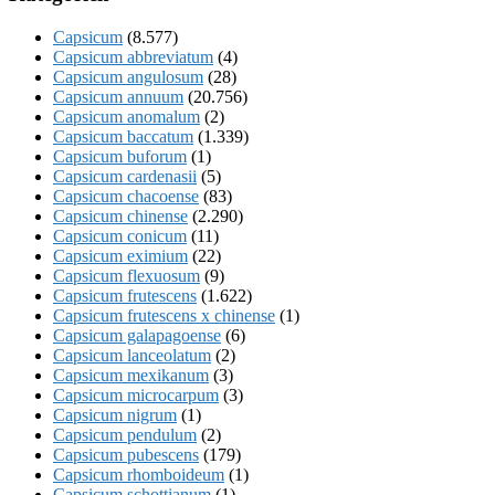
Capsicum
(8.577)
Capsicum abbreviatum
(4)
Capsicum angulosum
(28)
Capsicum annuum
(20.756)
Capsicum anomalum
(2)
Capsicum baccatum
(1.339)
Capsicum buforum
(1)
Capsicum cardenasii
(5)
Capsicum chacoense
(83)
Capsicum chinense
(2.290)
Capsicum conicum
(11)
Capsicum eximium
(22)
Capsicum flexuosum
(9)
Capsicum frutescens
(1.622)
Capsicum frutescens x chinense
(1)
Capsicum galapagoense
(6)
Capsicum lanceolatum
(2)
Capsicum mexikanum
(3)
Capsicum microcarpum
(3)
Capsicum nigrum
(1)
Capsicum pendulum
(2)
Capsicum pubescens
(179)
Capsicum rhomboideum
(1)
Capsicum schottianum
(1)