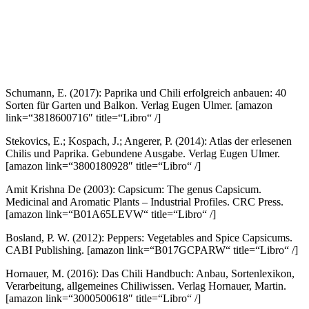
Schumann, E. (2017): Paprika und Chili erfolgreich anbauen: 40
Sorten für Garten und Balkon. Verlag Eugen Ulmer.
[amazon
link=“3818600716″ title=“Libro“ /]
Stekovics, E.; Kospach, J.; Angerer, P. (2014): Atlas der erlesenen
Chilis und Paprika. Gebundene Ausgabe. Verlag Eugen Ulmer.
[amazon link=“3800180928″ title=“Libro“ /]
Amit Krishna De (2003): Capsicum: The genus Capsicum.
Medicinal and Aromatic Plants – Industrial Profiles. CRC Press.
[amazon link=“B01A65LEVW“ title=“Libro“ /]
Bosland, P. W. (2012): Peppers: Vegetables and Spice Capsicums.
CABI Publishing.
[amazon link=“B017GCPARW“ title=“Libro“ /]
Hornauer, M. (2016): Das Chili Handbuch: Anbau, Sortenlexikon,
Verarbeitung, allgemeines Chiliwissen. Verlag Hornauer, Martin.
[amazon link=“3000500618″ title=“Libro“ /]