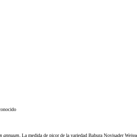
conocido
m annuum
. La medida de picor de la variedad Babura Novisader Weisse 