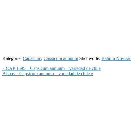
Kategorie:
Capsicum
,
Capsicum annuum
Stichworte:
Babura Novisad
Vorheriger
« CAP 1595 – Capsicum annuum – variedad de chile
Beitrag:
Nächster
Bisbas – Capsicum annuum – variedad de chile »
Beitrag: