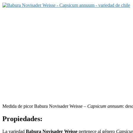
Medida de picor Babura Novisader Weisse –
Capsicum annuum
: des
Propiedades:
La variedad
Babura Novisader Weisse
pertenece al género
Capsicu