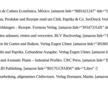
ondo de Cultura Económica, México.
[amazon link=“9681621247″ title=“L
au, Produkte und Rezepte rund um Chili, Paprika & Co. SeeDruck Ver
empfehlungen – Rezepte. Formosa Verlag.
[amazon link=“393473314X“ titl
orten anbauen, ernten und verwerten. BLV Buchverlag.
[amazon link=“3
ten für Garten und Balkon. Verlag Eugen Ulmer.
[amazon link=“3818600
 Chilis und Paprika. Gebundene Ausgabe. Verlag Eugen Ulmer.
[amazon l
nd Aromatic Plants – Industrial Profiles. CRC Press.
[amazon link=“
ABI Publishing.
[amazon link=“B017GCPARW“ title=“Libro“ /]
arbeitung, allgemeines Chiliwissen. Verlag Hornauer, Martin.
[amazon 