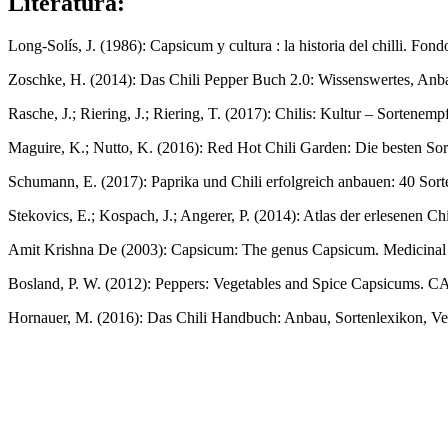
Literatura:
Long-Solís, J. (1986): Capsicum y cultura : la historia del chilli. F
Zoschke, H. (2014): Das Chili Pepper Buch 2.0: Wissenswertes, Anb
Rasche, J.; Riering, J.; Riering, T. (2017): Chilis: Kultur – Sorten
Maguire, K.; Nutto, K. (2016): Red Hot Chili Garden: Die besten S
Schumann, E. (2017): Paprika und Chili erfolgreich anbauen: 40 Sor
Stekovics, E.; Kospach, J.; Angerer, P. (2014): Atlas der erlesenen
Amit Krishna De (2003): Capsicum: The genus Capsicum. Medicinal a
Bosland, P. W. (2012): Peppers: Vegetables and Spice Capsicums. C
Hornauer, M. (2016): Das Chili Handbuch: Anbau, Sortenlexikon, Ver