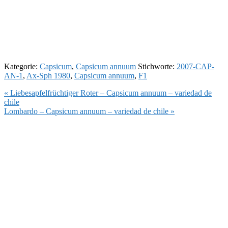
Kategorie:
Capsicum
,
Capsicum annuum
Stichworte:
2007-CAP-
AN-1
,
Ax-Sph 1980
,
Capsicum annuum
,
F1
Vorheriger
« Liebesapfelfrüchtiger Roter – Capsicum annuum – variedad de
Beitrag:
chile
Nächster
Lombardo – Capsicum annuum – variedad de chile »
Beitrag: