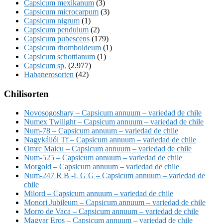
Capsicum mexikanum
(3)
Capsicum microcarpum
(3)
Capsicum nigrum
(1)
Capsicum pendulum
(2)
Capsicum pubescens
(179)
Capsicum rhomboideum
(1)
Capsicum schottianum
(1)
Capsicum sp.
(2.977)
Habanerosorten
(42)
Chilisorten
Novosogoshary – Capsicum annuum – variedad de chile
Numex Twilight – Capsicum annuum – variedad de chile
Num-78 – Capsicum annuum – variedad de chile
Nagykállói Tf – Capsicum annuum – variedad de chile
Omrc Maicu – Capsicum annuum – variedad de chile
Num-525 – Capsicum annuum – variedad de chile
Morgold – Capsicum annuum – variedad de chile
Num-247 R B -L G G – Capsicum annuum – variedad de
chile
Milord – Capsicum annuum – variedad de chile
Monori Jubileum – Capsicum annuum – variedad de chile
Morro de Vaca – Capsicum annuum – variedad de chile
Magyar Eros – Capsicum annuum – variedad de chile