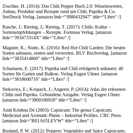
Zoschke, H. (2014): Das Chili Pepper Buch 2.0: Wissenswertes,
Anbau, Produkte und Rezepte rund um Chili, Paprika & Co.
SeeDruck Verlag.
[amazon link=“3980432947″ title=“Libro“ /]
Rasche, J.; Riering, J.; Riering, T. (2017): Chilis: Kultur –
Sortenempfehlungen – Rezepte. Formosa Verlag.
[amazon
link=“393473314X“ title=“Libro“ /]
Maguire, K.; Nutto, K. (2016): Red Hot Chili Garden: Die besten
Sorten anbauen, ernten und verwerten. BLV Buchverlag.
[amazon
link=“3835414860″ title=“Libro“ /]
Schumann, E. (2017): Paprika und Chili erfolgreich anbauen: 40
Sorten für Garten und Balkon. Verlag Eugen Ulmer.
[amazon
link=“3818600716″ title=“Libro“ /]
Stekovics, E.; Kospach, J.; Angerer, P. (2014): Atlas der erlesenen
Chilis und Paprika. Gebundene Ausgabe. Verlag Eugen Ulmer.
[amazon link=“3800180928″ title=“Libro“ /]
Amit Krishna De (2003): Capsicum: The genus Capsicum.
Medicinal and Aromatic Plants – Industrial Profiles. CRC Press.
[amazon link=“B01A65LEVW“ title=“Libro“ /]
Bosland, P. W. (2012): Peppers: Vegetables and Spice Capsicums.