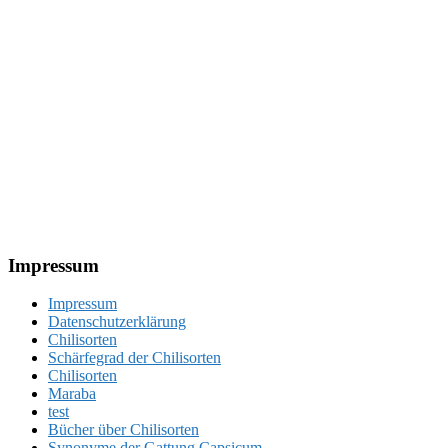
Footer
Impressum
Impressum
Datenschutzerklärung
Chilisorten
Schärfegrad der Chilisorten
Chilisorten
Maraba
test
Bücher über Chilisorten
Synonyme der Gattung Capsicum