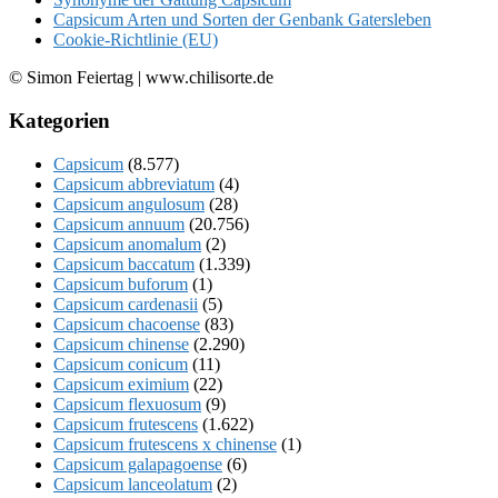
Capsicum Arten und Sorten der Genbank Gatersleben
Cookie-Richtlinie (EU)
© Simon Feiertag | www.chilisorte.de
Kategorien
Capsicum
(8.577)
Capsicum abbreviatum
(4)
Capsicum angulosum
(28)
Capsicum annuum
(20.756)
Capsicum anomalum
(2)
Capsicum baccatum
(1.339)
Capsicum buforum
(1)
Capsicum cardenasii
(5)
Capsicum chacoense
(83)
Capsicum chinense
(2.290)
Capsicum conicum
(11)
Capsicum eximium
(22)
Capsicum flexuosum
(9)
Capsicum frutescens
(1.622)
Capsicum frutescens x chinense
(1)
Capsicum galapagoense
(6)
Capsicum lanceolatum
(2)