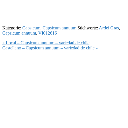
Kategorie:
Capsicum
,
Capsicum annuum
Stichworte:
Ardei Gras
,
Capsicum annuum
,
VI012616
Vorheriger
« Local – Capsicum annuum – variedad de chile
Beitrag:
Nächster
Castellano – Capsicum annuum – variedad de chile »
Beitrag: