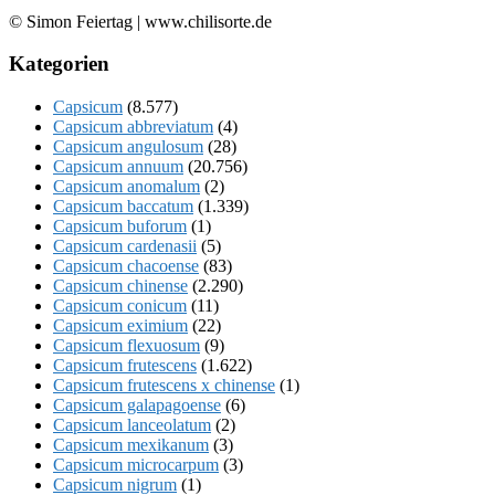
© Simon Feiertag | www.chilisorte.de
Kategorien
Capsicum
(8.577)
Capsicum abbreviatum
(4)
Capsicum angulosum
(28)
Capsicum annuum
(20.756)
Capsicum anomalum
(2)
Capsicum baccatum
(1.339)
Capsicum buforum
(1)
Capsicum cardenasii
(5)
Capsicum chacoense
(83)
Capsicum chinense
(2.290)
Capsicum conicum
(11)
Capsicum eximium
(22)
Capsicum flexuosum
(9)
Capsicum frutescens
(1.622)
Capsicum frutescens x chinense
(1)
Capsicum galapagoense
(6)
Capsicum lanceolatum
(2)
Capsicum mexikanum
(3)
Capsicum microcarpum
(3)
Capsicum nigrum
(1)