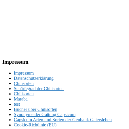
Footer
Impressum
Impressum
Datenschutzerklärung
Chilisorten
Schärfegrad der Chilisorten
Chilisorten
Maraba
test
Bücher über Chilisorten
Synonyme der Gattung Capsicum
Capsicum Arten und Sorten der Genbank Gatersleben
Cookie-Richtlinie (EU)