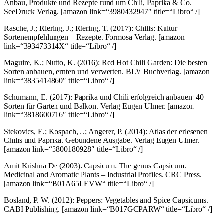
Anbau, Produkte und Rezepte rund um Chili, Paprika & Co.
SeeDruck Verlag.
[amazon link=“3980432947″ title=“Libro“ /]
Rasche, J.; Riering, J.; Riering, T. (2017): Chilis: Kultur –
Sortenempfehlungen – Rezepte. Formosa Verlag.
[amazon
link=“393473314X“ title=“Libro“ /]
Maguire, K.; Nutto, K. (2016): Red Hot Chili Garden: Die besten
Sorten anbauen, ernten und verwerten. BLV Buchverlag.
[amazon
link=“3835414860″ title=“Libro“ /]
Schumann, E. (2017): Paprika und Chili erfolgreich anbauen: 40
Sorten für Garten und Balkon. Verlag Eugen Ulmer.
[amazon
link=“3818600716″ title=“Libro“ /]
Stekovics, E.; Kospach, J.; Angerer, P. (2014): Atlas der erlesenen
Chilis und Paprika. Gebundene Ausgabe. Verlag Eugen Ulmer.
[amazon link=“3800180928″ title=“Libro“ /]
Amit Krishna De (2003): Capsicum: The genus Capsicum.
Medicinal and Aromatic Plants – Industrial Profiles. CRC Press.
[amazon link=“B01A65LEVW“ title=“Libro“ /]
Bosland, P. W. (2012): Peppers: Vegetables and Spice Capsicums.
CABI Publishing.
[amazon link=“B017GCPARW“ title=“Libro“ /]