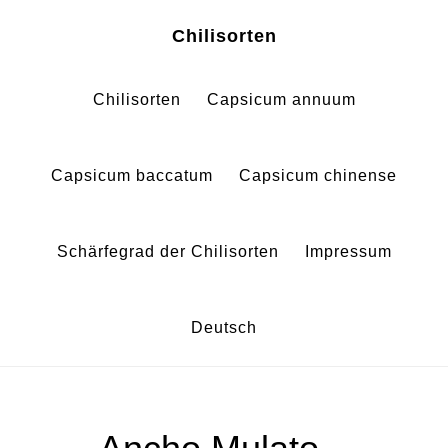
Zum
Zur
Chilisorten
Inhalt
Fußzeile
springen
springen
Chilisorten
Capsicum annuum
Capsicum baccatum
Capsicum chinense
Schärfegrad der Chilisorten
Impressum
Deutsch