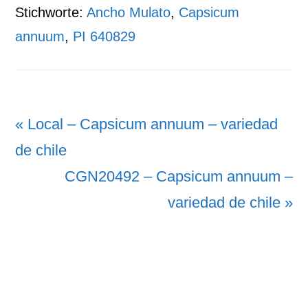
Stichworte:
Ancho Mulato
,
Capsicum
annuum
,
PI 640829
Vorheriger
« Local – Capsicum annuum – variedad
Beitrag:
de chile
Nächster
CGN20492 – Capsicum annuum –
Beitrag:
variedad de chile »