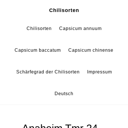
Zum
Zur
Chilisorten
Inhalt
Fußzeile
springen
springen
Chilisorten
Capsicum annuum
Capsicum baccatum
Capsicum chinense
Schärfegrad der Chilisorten
Impressum
Deutsch