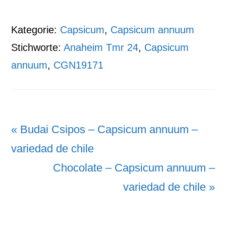
Kategorie:
Capsicum
,
Capsicum annuum
Stichworte:
Anaheim Tmr 24
,
Capsicum
annuum
,
CGN19171
Vorheriger
« Budai Csipos – Capsicum annuum –
Beitrag:
variedad de chile
Nächster
Chocolate – Capsicum annuum –
Beitrag:
variedad de chile »