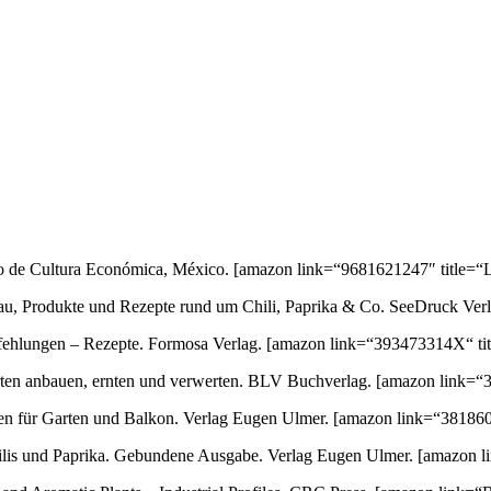
ondo de Cultura Económica, México.
[amazon link=“9681621247″ title=“L
au, Produkte und Rezepte rund um Chili, Paprika & Co. SeeDruck Ver
empfehlungen – Rezepte. Formosa Verlag.
[amazon link=“393473314X“ titl
orten anbauen, ernten und verwerten. BLV Buchverlag.
[amazon link=“3
ten für Garten und Balkon. Verlag Eugen Ulmer.
[amazon link=“3818600
 Chilis und Paprika. Gebundene Ausgabe. Verlag Eugen Ulmer.
[amazon l