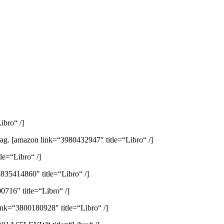
ibro“ /]
lag.
[amazon link=“3980432947″ title=“Libro“ /]
e=“Libro“ /]
835414860″ title=“Libro“ /]
716″ title=“Libro“ /]
ink=“3800180928″ title=“Libro“ /]