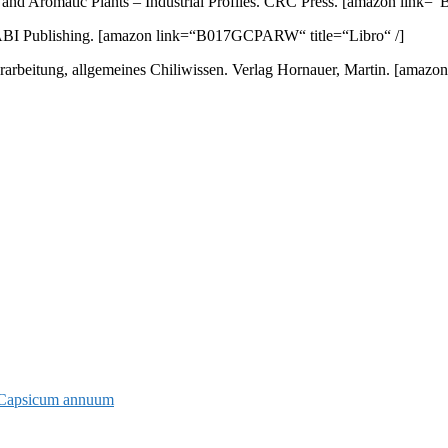
nd Aromatic Plants – Industrial Profiles. CRC Press.
[amazon link=“
ABI Publishing.
[amazon link=“B017GCPARW“ title=“Libro“ /]
arbeitung, allgemeines Chiliwissen. Verlag Hornauer, Martin.
[amazon 
Capsicum annuum