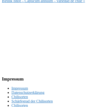
Beitrag:
Nächster
Birillik Istiot – Capsicum annuum – variedad de chile »
Beitrag:
Footer
Impressum
Impressum
Datenschutzerklärung
Chilisorten
Schärfegrad der Chilisorten
Chilisorten