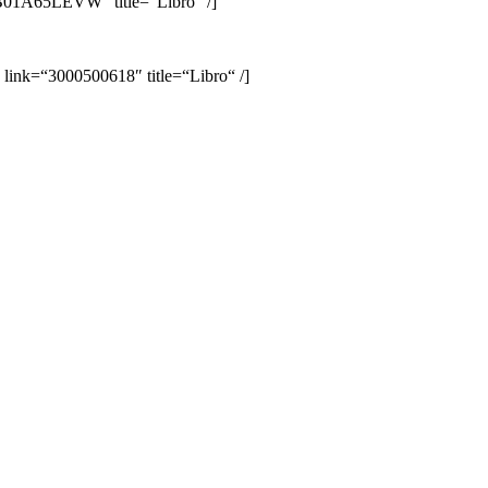
B01A65LEVW“ title=“Libro“ /]
link=“3000500618″ title=“Libro“ /]