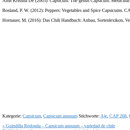
Amit Krishna De (2003): Capsicum: The genus Capsicum. Medicinal a
Bosland, P. W. (2012): Peppers: Vegetables and Spice Capsicums. C
Hornauer, M. (2016): Das Chili Handbuch: Anbau, Sortenlexikon, Ver
Kategorie:
Capsicum
,
Capsicum annuum
Stichworte:
Aje
,
CAP 268
,
Vorheriger
« Guindilla Redonda – Capsicum annuum – variedad de chile