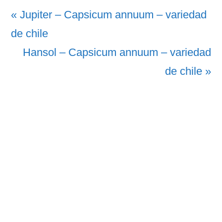
Vorheriger
« Jupiter – Capsicum annuum – variedad
Beitrag:
de chile
Nächster
Hansol – Capsicum annuum – variedad
Beitrag:
de chile »