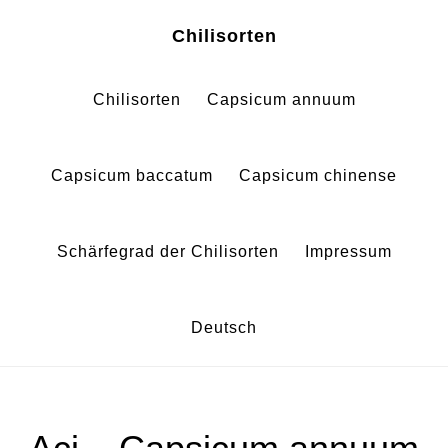
Zum
Zur
Chilisorten
Inhalt
Fußzeile
springen
springen
Chilisorten
Capsicum annuum
Capsicum baccatum
Capsicum chinense
Schärfegrad der Chilisorten
Impressum
Deutsch