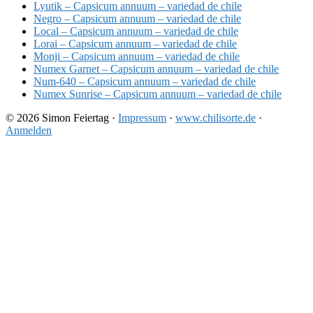
Lyutik – Capsicum annuum – variedad de chile
Negro – Capsicum annuum – variedad de chile
Local – Capsicum annuum – variedad de chile
Lorai – Capsicum annuum – variedad de chile
Monji – Capsicum annuum – variedad de chile
Numex Garnet – Capsicum annuum – variedad de chile
Num-640 – Capsicum annuum – variedad de chile
Numex Sunrise – Capsicum annuum – variedad de chile
© 2026 Simon Feiertag ·
Impressum
·
www.chilisorte.de
·
Anmelden