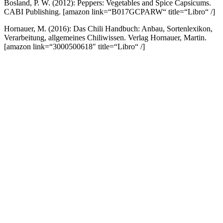
Bosland, P. W. (2012): Peppers: Vegetables and Spice Capsicums.
CABI Publishing.
[amazon link=“B017GCPARW“ title=“Libro“ /]
Hornauer, M. (2016): Das Chili Handbuch: Anbau, Sortenlexikon,
Verarbeitung, allgemeines Chiliwissen. Verlag Hornauer, Martin.
[amazon link=“3000500618″ title=“Libro“ /]