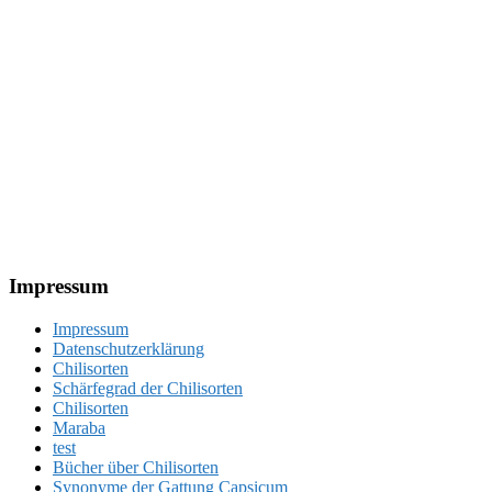
Footer
Impressum
Impressum
Datenschutzerklärung
Chilisorten
Schärfegrad der Chilisorten
Chilisorten
Maraba
test
Bücher über Chilisorten
Synonyme der Gattung Capsicum