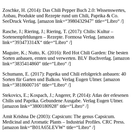
Zoschke, H. (2014): Das Chili Pepper Buch 2.0: Wissenswertes,
Anbau, Produkte und Rezepte rund um Chili, Paprika & Co.
SeeDruck Verlag.
[amazon link=“3980432947″ title=“Libro“ /]
Rasche, J.; Riering, J.; Riering, T. (2017): Chilis: Kultur –
Sortenempfehlungen – Rezepte. Formosa Verlag.
[amazon
link=“393473314X“ title=“Libro“ /]
Maguire, K.; Nutto, K. (2016): Red Hot Chili Garden: Die besten
Sorten anbauen, ernten und verwerten. BLV Buchverlag.
[amazon
link=“3835414860″ title=“Libro“ /]
Schumann, E. (2017): Paprika und Chili erfolgreich anbauen: 40
Sorten für Garten und Balkon. Verlag Eugen Ulmer.
[amazon
link=“3818600716″ title=“Libro“ /]
Stekovics, E.; Kospach, J.; Angerer, P. (2014): Atlas der erlesenen
Chilis und Paprika. Gebundene Ausgabe. Verlag Eugen Ulmer.
[amazon link=“3800180928″ title=“Libro“ /]
Amit Krishna De (2003): Capsicum: The genus Capsicum.
Medicinal and Aromatic Plants – Industrial Profiles. CRC Press.
[amazon link=“B01A65LEVW“ title=“Libro“ /]