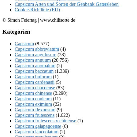
Capsicum Arten und Sorten der Genbank Gatersleben
Cookie-Richtlinie (EU)
© Simon Feiertag | www.chilisorte.de
Kategorien
Capsicum
(8.577)
Capsicum abbreviatum
(4)
Capsicum angulosum
(28)
Capsicum annuum
(20.756)
Capsicum anomalum
(2)
Capsicum baccatum
(1.339)
Capsicum buforum
(1)
Capsicum cardenasii
(5)
Capsicum chacoense
(83)
Capsicum chinense
(2.290)
Capsicum conicum
(11)
Capsicum eximium
(22)
Capsicum flexuosum
(9)
Capsicum frutescens
(1.622)
Capsicum frutescens x chinense
(1)
Capsicum galapagoense
(6)
Capsicum lanceolatum
(2)