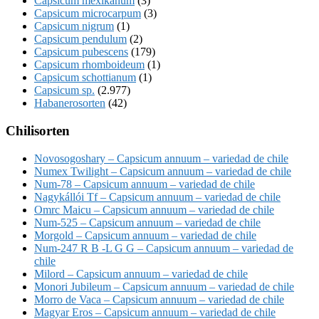
Capsicum mexikanum
(3)
Capsicum microcarpum
(3)
Capsicum nigrum
(1)
Capsicum pendulum
(2)
Capsicum pubescens
(179)
Capsicum rhomboideum
(1)
Capsicum schottianum
(1)
Capsicum sp.
(2.977)
Habanerosorten
(42)
Chilisorten
Novosogoshary – Capsicum annuum – variedad de chile
Numex Twilight – Capsicum annuum – variedad de chile
Num-78 – Capsicum annuum – variedad de chile
Nagykállói Tf – Capsicum annuum – variedad de chile
Omrc Maicu – Capsicum annuum – variedad de chile
Num-525 – Capsicum annuum – variedad de chile
Morgold – Capsicum annuum – variedad de chile
Num-247 R B -L G G – Capsicum annuum – variedad de
chile
Milord – Capsicum annuum – variedad de chile
Monori Jubileum – Capsicum annuum – variedad de chile
Morro de Vaca – Capsicum annuum – variedad de chile
Magyar Eros – Capsicum annuum – variedad de chile