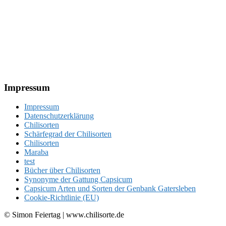
Footer
Impressum
Impressum
Datenschutzerklärung
Chilisorten
Schärfegrad der Chilisorten
Chilisorten
Maraba
test
Bücher über Chilisorten
Synonyme der Gattung Capsicum
Capsicum Arten und Sorten der Genbank Gatersleben
Cookie-Richtlinie (EU)
© Simon Feiertag | www.chilisorte.de