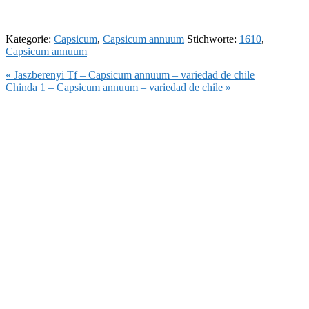
Kategorie:
Capsicum
,
Capsicum annuum
Stichworte:
1610
,
Capsicum annuum
Vorheriger
« Jaszberenyi Tf – Capsicum annuum – variedad de chile
Beitrag:
Nächster
Chinda 1 – Capsicum annuum – variedad de chile »
Beitrag: