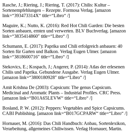
Rasche, J.; Riering, J.; Riering, T. (2017): Chilis: Kultur –
Sortenempfehlungen – Rezepte. Formosa Verlag.
[amazon
link=“393473314X“ title=“Libro“ /]
Maguire, K.; Nutto, K. (2016): Red Hot Chili Garden: Die besten
Sorten anbauen, ernten und verwerten. BLV Buchverlag.
[amazon
link=“3835414860″ title=“Libro“ /]
Schumann, E. (2017): Paprika und Chili erfolgreich anbauen: 40
Sorten für Garten und Balkon. Verlag Eugen Ulmer.
[amazon
link=“3818600716″ title=“Libro“ /]
Stekovics, E.; Kospach, J.; Angerer, P. (2014): Atlas der erlesenen
Chilis und Paprika. Gebundene Ausgabe. Verlag Eugen Ulmer.
[amazon link=“3800180928″ title=“Libro“ /]
Amit Krishna De (2003): Capsicum: The genus Capsicum.
Medicinal and Aromatic Plants – Industrial Profiles. CRC Press.
[amazon link=“B01A65LEVW“ title=“Libro“ /]
Bosland, P. W. (2012): Peppers: Vegetables and Spice Capsicums.
CABI Publishing.
[amazon link=“B017GCPARW“ title=“Libro“ /]
Hornauer, M. (2016): Das Chili Handbuch: Anbau, Sortenlexikon,
Verarbeitung, allgemeines Chiliwissen. Verlag Hornauer, Martin.