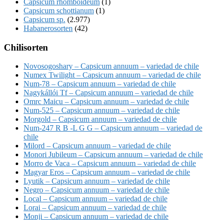
Capsicum rhomboideum
(1)
Capsicum schottianum
(1)
Capsicum sp.
(2.977)
Habanerosorten
(42)
Chilisorten
Novosogoshary – Capsicum annuum – variedad de chile
Numex Twilight – Capsicum annuum – variedad de chile
Num-78 – Capsicum annuum – variedad de chile
Nagykállói Tf – Capsicum annuum – variedad de chile
Omrc Maicu – Capsicum annuum – variedad de chile
Num-525 – Capsicum annuum – variedad de chile
Morgold – Capsicum annuum – variedad de chile
Num-247 R B -L G G – Capsicum annuum – variedad de
chile
Milord – Capsicum annuum – variedad de chile
Monori Jubileum – Capsicum annuum – variedad de chile
Morro de Vaca – Capsicum annuum – variedad de chile
Magyar Eros – Capsicum annuum – variedad de chile
Lyutik – Capsicum annuum – variedad de chile
Negro – Capsicum annuum – variedad de chile
Local – Capsicum annuum – variedad de chile
Lorai – Capsicum annuum – variedad de chile
Monji – Capsicum annuum – variedad de chile