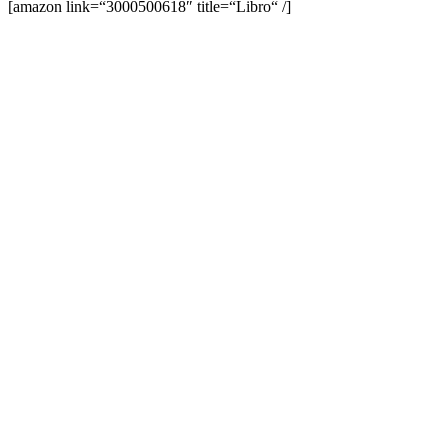
[amazon link=“3000500618″ title=“Libro“ /]