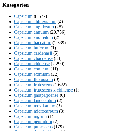
Kategorien
Capsicum
(8.577)
Capsicum abbreviatum
(4)
Capsicum angulosum
(28)
Capsicum annuum
(20.756)
Capsicum anomalum
(2)
Capsicum baccatum
(1.339)
Capsicum buforum
(1)
Capsicum cardenasii
(5)
Capsicum chacoense
(83)
Capsicum chinense
(2.290)
Capsicum conicum
(11)
Capsicum eximium
(22)
Capsicum flexuosum
(9)
Capsicum frutescens
(1.622)
Capsicum frutescens x chinense
(1)
Capsicum galapagoense
(6)
Capsicum lanceolatum
(2)
Capsicum mexikanum
(3)
Capsicum microcarpum
(3)
Capsicum nigrum
(1)
Capsicum pendulum
(2)
Capsicum pubescens
(179)